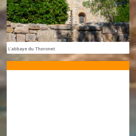
L'abbaye du Thoronet