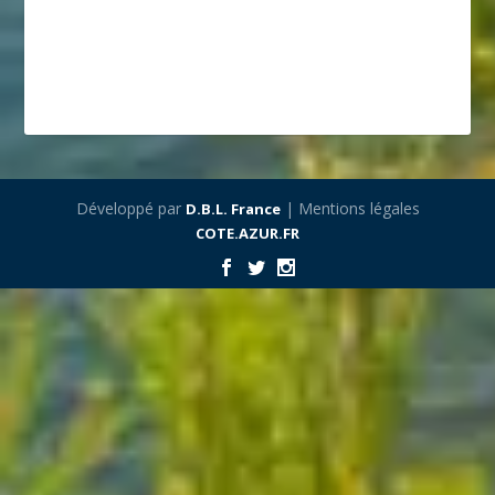
Développé par
| Mentions légales
D.B.L. France
COTE.AZUR.FR