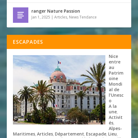
ranger Nature Passion
Jan 1, 2025
|
Articles
,
News Tendance
ESCAPADES
Nice
entre
au
Patrim
oine
Mondi
al de
l’Unesc
o
A la
une
,
Activit
és
,
Alpes-
Maritimes
Articles
Département
Escapade
Lieu
,
,
,
,
,