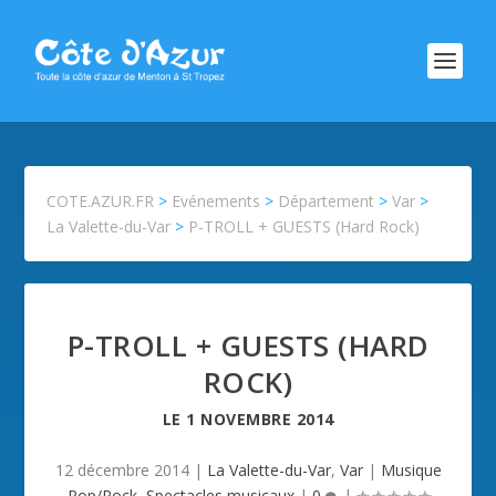
COTE.AZUR.FR
>
Evénements
>
Département
>
Var
>
La Valette-du-Var
>
P-TROLL + GUESTS (Hard Rock)
P-TROLL + GUESTS (HARD
ROCK)
LE
1 NOVEMBRE 2014
12 décembre 2014
|
La Valette-du-Var
,
Var
|
Musique
Pop/Rock
,
Spectacles musicaux
|
0
|