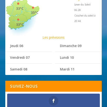
Lever du Soleil
33°C
06:28
35°C
Coucher du soleil à
20:44
33°C
Les prévisions
Jeudi 06
Dimanche 09
Vendredi 07
Lundi 10
Samedi 08
Mardi 11
SUIVEZ-NOUS