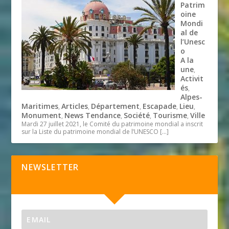
Patrim
oine
Mondi
al de
l’Unesc
o
A la
une
,
Activit
és
,
Alpes-
Maritimes
Articles
Département
Escapade
Lieu
,
,
,
,
,
Monument
News Tendance
Société
Tourisme
Ville
,
,
,
,
Mardi 27 juillet 2021, le Comité du patrimoine mondial a inscrit
sur la Liste du patrimoine mondial de l’UNESCO
[…]
NEWSLETTER