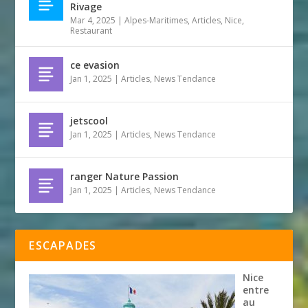
Rivage
Mar 4, 2025
|
Alpes-Maritimes
,
Articles
,
Nice
,
Restaurant
ce evasion
Jan 1, 2025
|
Articles
,
News Tendance
jetscool
Jan 1, 2025
|
Articles
,
News Tendance
ranger Nature Passion
Jan 1, 2025
|
Articles
,
News Tendance
ESCAPADES
Nice
entre
au