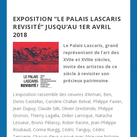
EXPOSITION “LE PALAIS LASCARIS
REVISITÉ” JUSQU’AU 1ER AVRIL
2018
Le Palais Lascaris, grand
représentant de l’art des
XVIIe et XVIIIe siècles,
invite des artistes de ce
siècle à revisiter son
précieux patrimoine.
L’exposition rassemble des oeuvres d’Arman, Ben,
Denis Castellas, Caroline Challan Belval, Philippe Favier,
Jean Dupuy, Claude Gilli, Olivier Gredzinski, Philippe
Gronon, Thierry Lagalla, Didier Larroque, Natacha
Lesueur, Bruno Pélassy, Rober Racine, Jean-Philippe
Roubaud, Corina Rüegg, Cédric Tanguy, Cédric
Teisseire. Chacun d’eux a noué avec Nice une histoire