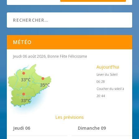
MÉTÉO
Jeudi 06 août 2026, Bonne Fête Félicissime
Aujourd'hui
Lever du Soleil
33°C
06:28
35°C
Coucher du soleil à
20:44
33°C
Les prévisions
Jeudi 06
Dimanche 09