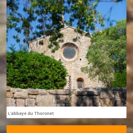
L'abbaye du Thoronet