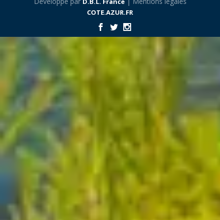
Développé par
| Mentions légales
D.B.L. France
COTE.AZUR.FR