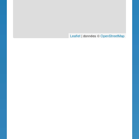
Leaflet
| données ©
OpenStreetMap