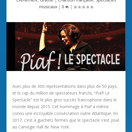
musicaux
|
0
|
Avec plus de 300 représentations dans plus de 50 pays,
et le cap du million de spectateurs franchi, “Piaf! Le
Spectacle” est le plus gros succès francophone dans le
monde depuis 2015. Cet hommage à Piaf a même
connu une incroyable consécration outre-Atlantique. En
2017, c’est à guichets fermés que le spectacle s’est joué
au Carnegie Hall de New York.