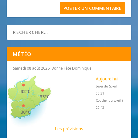
MÉTÉO
Samedi 08 août 2026, Bonne Fête Dominique
Aujourd'hui
Lever du Soleil
32°C
06:31
33°C
Coucher du soleil à
20:42
30°C
Les prévisions