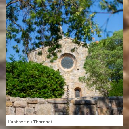
L'abbaye du Thoronet