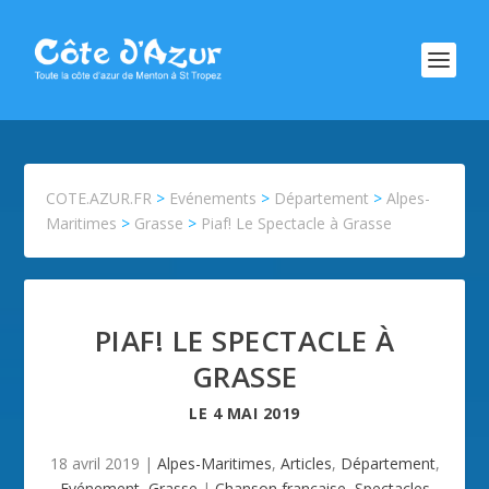
COTE.AZUR.FR
>
Evénements
>
Département
>
Alpes-
Maritimes
>
Grasse
>
Piaf! Le Spectacle à Grasse
PIAF! LE SPECTACLE À
GRASSE
LE
4 MAI 2019
18 avril 2019
|
Alpes-Maritimes
,
Articles
,
Département
,
Evénement
,
Grasse
|
Chanson française
,
Spectacles