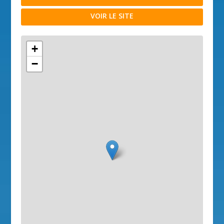
VOIR LE SITE
+
−