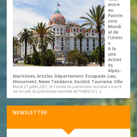
entre
au
Patrim
oine
Mondi
al de
l’Unesc
o
A la
une
,
Activit
és
,
Alpes-
Maritimes
Articles
Département
Escapade
Lieu
,
,
,
,
,
Monument
News Tendance
Société
Tourisme
Ville
,
,
,
,
Mardi 27 juillet 2021, le Comité du patrimoine mondial a inscrit
sur la Liste du patrimoine mondial de l’UNESCO
[…]
NEWSLETTER