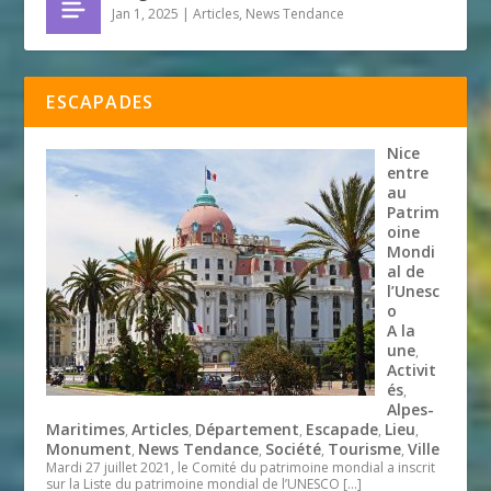
Jan 1, 2025
|
Articles
,
News Tendance
ESCAPADES
Nice
entre
au
Patrim
oine
Mondi
al de
l’Unesc
o
A la
une
,
Activit
és
,
Alpes-
Maritimes
Articles
Département
Escapade
Lieu
,
,
,
,
,
Monument
News Tendance
Société
Tourisme
Ville
,
,
,
,
Mardi 27 juillet 2021, le Comité du patrimoine mondial a inscrit
sur la Liste du patrimoine mondial de l’UNESCO
[…]