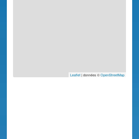
Leaflet
| données ©
OpenStreetMap