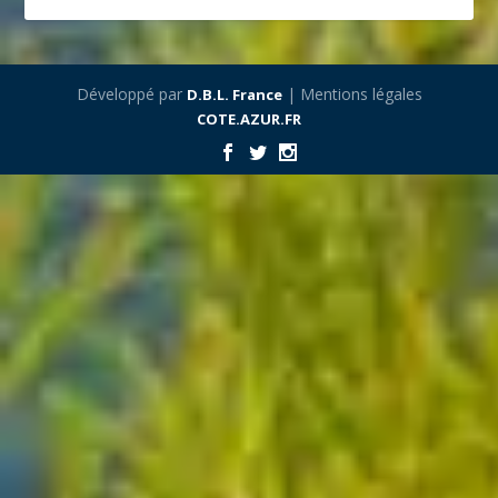
Développé par
| Mentions légales
D.B.L. France
COTE.AZUR.FR