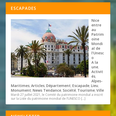
ESCAPADES
Nice
entre
au
Patrim
oine
Mondi
al de
l’Unesc
o
A la
une
,
Activit
és
,
Alpes-
Maritimes
Articles
Département
Escapade
Lieu
,
,
,
,
,
Monument
News Tendance
Société
Tourisme
Ville
,
,
,
,
Mardi 27 juillet 2021, le Comité du patrimoine mondial a inscrit
sur la Liste du patrimoine mondial de l’UNESCO
[…]