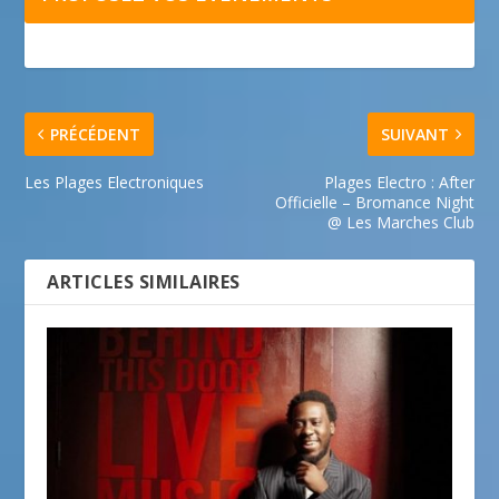
PRÉCÉDENT
SUIVANT
Les Plages Electroniques
Plages Electro : After
Officielle – Bromance Night
@ Les Marches Club
ARTICLES SIMILAIRES