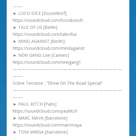
——-
► LOCO DICE [Düsseldorf]
https://soundcloud.com/locodiceofc
► TALE OF US [Berlin]
https://soundcloud.com/taleofus
► MIND AGAINST [Berlin]
https://soundcloud.com/mindagainst
► NEW GANG Live [Cannes]
https://soundcloud.com/newgang1
————————————————————————
——-
Scène Terrasse : “Elrow On The Road Special”
————————————————————————
——-
► PAUL RITCH [Paris]
https://soundcloud.com/paulritch
► MARC MAYA [Barcelone]
https://soundcloud.com/marcmaya
► TONI VARGA [Barcelone]