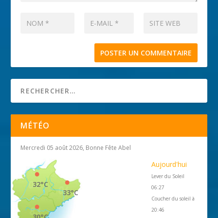
MÉTÉO
Mercredi 05 août 2026, Bonne Fête Abel
Aujourd'hui
Lever du Soleil
32°C
06:27
33°C
Coucher du soleil à
20:46
30°C