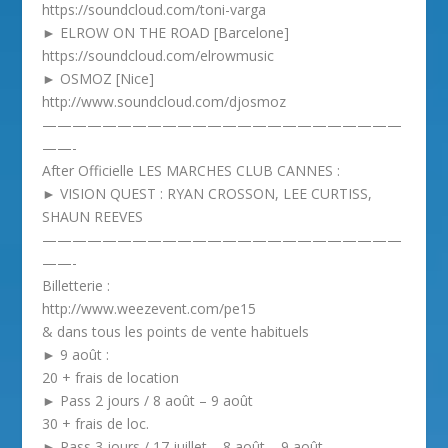
https://soundcloud.com/toni-varga
► ELROW ON THE ROAD [Barcelone]
https://soundcloud.com/elrowmusic
► OSMOZ [Nice]
http://www.soundcloud.com/djosmoz
————————————————————————
——-
After Officielle LES MARCHES CLUB CANNES :
► VISION QUEST : RYAN CROSSON, LEE CURTISS,
SHAUN REEVES
————————————————————————
——-
Billetterie :
http://www.weezevent.com/pe15
& dans tous les points de vente habituels
► 9 août :
20 + frais de location
► Pass 2 jours / 8 août – 9 août
30 + frais de loc.
► Pass 3 jours / 17 juillet – 8 août – 9 août