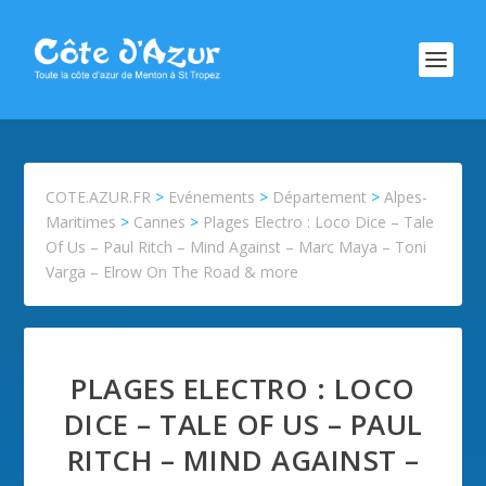
COTE.AZUR.FR
>
Evénements
>
Département
>
Alpes-
Maritimes
>
Cannes
>
Plages Electro : Loco Dice – Tale
Of Us – Paul Ritch – Mind Against – Marc Maya – Toni
Varga – Elrow On The Road & more
PLAGES ELECTRO : LOCO
DICE – TALE OF US – PAUL
RITCH – MIND AGAINST –