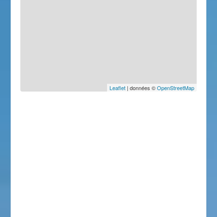
Leaflet
| données ©
OpenStreetMap