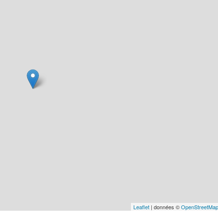
Leaflet
| données ©
OpenStreetMa