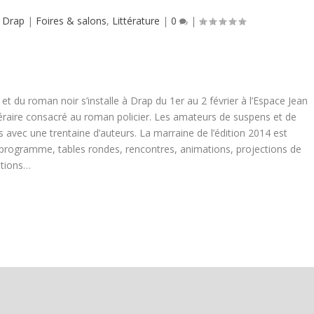
,
Drap
|
Foires & salons
,
Littérature
|
0
|
r et du roman noir s’installe à Drap du 1er au 2 février à l’Espace Jean
ttéraire consacré au roman policier. Les amateurs de suspens et de
 avec une trentaine d’auteurs. La marraine de l’édition 2014 est
programme, tables rondes, rencontres, animations, projections de
itions…