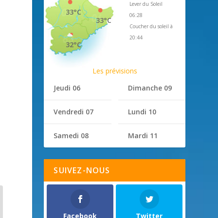
Lever du Soleil
33°C
06:28
33°C
Coucher du soleil à
20:44
32°C
Les prévisions
Jeudi 06
Dimanche 09
Vendredi 07
Lundi 10
Samedi 08
Mardi 11
SUIVEZ-NOUS
Facebook
Twitter