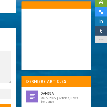
DERNIERS ARTICLES
DANSEA
Mai 5, 2025
|
Articles
,
News
Tendance