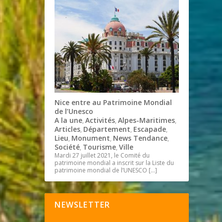
Nice entre au Patrimoine Mondial
de l’Unesco
A la une
Activités
Alpes-Maritimes
,
,
,
Articles
Département
Escapade
,
,
,
Lieu
Monument
News Tendance
,
,
,
Société
Tourisme
Ville
,
,
Mardi 27 juillet 2021, le Comité du
patrimoine mondial a inscrit sur la Liste du
patrimoine mondial de l’UNESCO
[…]
NEWSLETTER