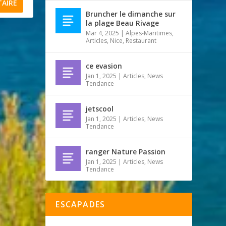
Bruncher le dimanche sur
la plage Beau Rivage
Mar 4, 2025
|
Alpes-Maritimes
,
Articles
,
Nice
,
Restaurant
ce evasion
Jan 1, 2025
|
Articles
,
News
Tendance
jetscool
Jan 1, 2025
|
Articles
,
News
Tendance
ranger Nature Passion
Jan 1, 2025
|
Articles
,
News
Tendance
ESCAPADES