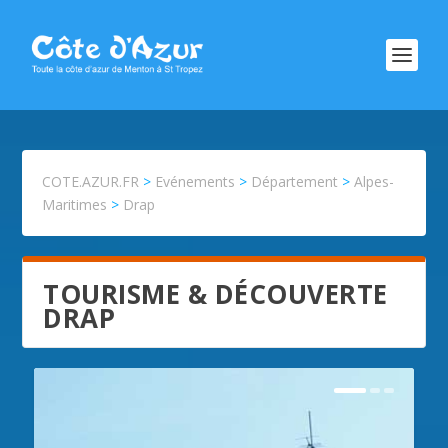
COTE.AZUR.FR
>
Evénements
>
Département
>
Alpes-
Maritimes
>
Drap
TOURISME & DÉCOUVERTE
DRAP