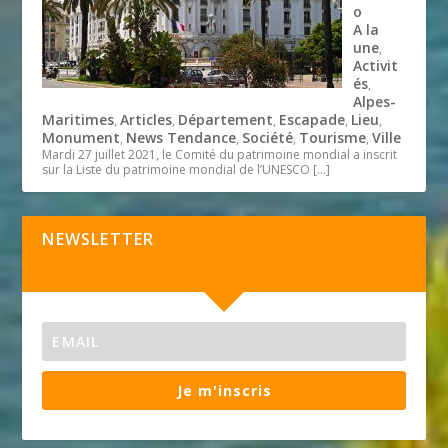
o
A la
une
,
Activit
és
,
Alpes-
Maritimes
Articles
Département
Escapade
Lieu
,
,
,
,
,
Monument
News Tendance
Société
Tourisme
Ville
,
,
,
,
Mardi 27 juillet 2021, le Comité du patrimoine mondial a inscrit
sur la Liste du patrimoine mondial de l’UNESCO
[…]
NEWSLETTER
Je m'inscris