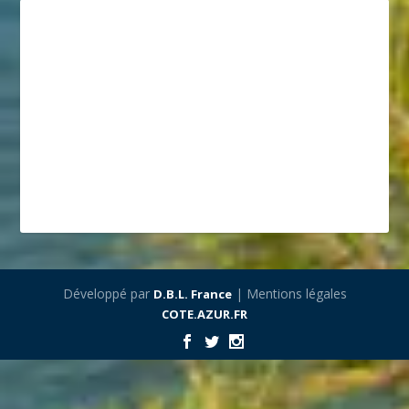
Développé par
| Mentions légales
D.B.L. France
COTE.AZUR.FR