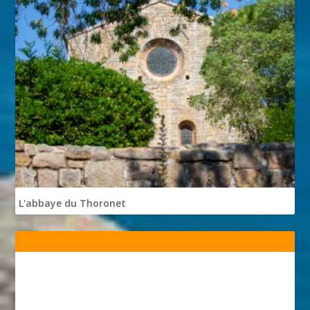
L'abbaye du Thoronet