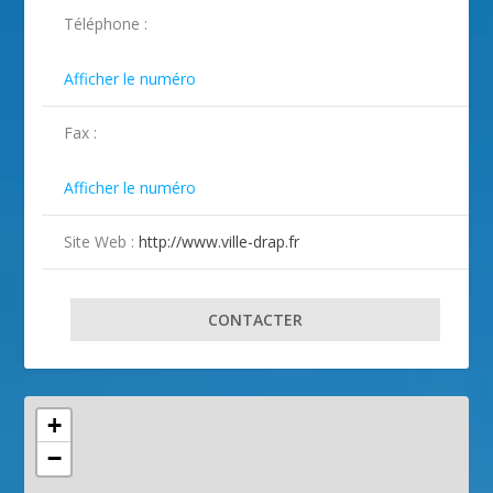
ILLUSTRATION DRAP ( 2 )
ILLUSTRATION DRAP ( 3 )
ILLUSTRATION DRAP ( 4 )
Téléphone :

Afficher le numéro
Fax :

Afficher le numéro
Site Web :
http://www.ville-drap.fr
CONTACTER
+
−