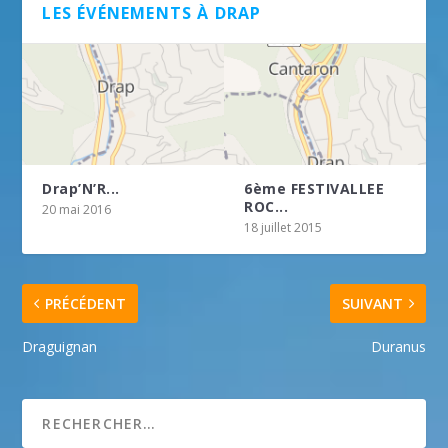
LES ÉVÉNEMENTS À DRAP
Drap’N’R...
6ème FESTIVALLEE
ROC...
20 mai 2016
18 juillet 2015
PRÉCÉDENT
SUIVANT
Draguignan
Duranus