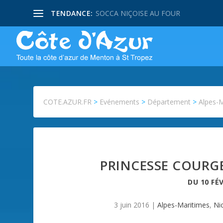
TENDANCE:
SOCCA NIÇOISE AU FOUR
COTE.AZUR.FR
>
Evénements
>
Département
>
Alpes-
PRINCESSE COURGE
DU
10 FÉ
3 juin 2016
|
Alpes-Maritimes
,
Ni