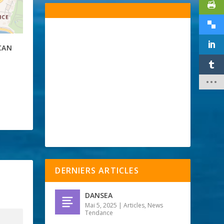
CAN
DERNIERS ARTICLES
DANSEA
Mai 5, 2025
|
Articles
,
News
Tendance