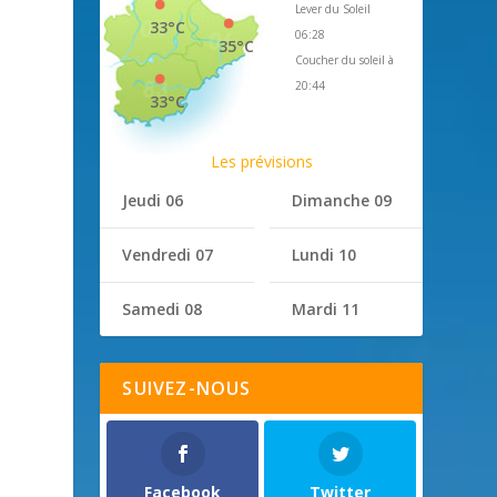
Lever du Soleil
33°C
06:28
35°C
Coucher du soleil à
20:44
33°C
Les prévisions
Jeudi 06
Dimanche 09
Vendredi 07
Lundi 10
Samedi 08
Mardi 11
SUIVEZ-NOUS
Facebook
Twitter