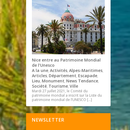
Nice entre au Patrimoine Mondial
de l’Unesco
A la une
Activités
Alpes-Maritimes
,
,
,
Articles
Département
Escapade
,
,
,
Lieu
Monument
News Tendance
,
,
,
Société
Tourisme
Ville
,
,
Mardi 27 juillet 2021, le Comité du
patrimoine mondial a inscrit sur la Liste du
patrimoine mondial de l’UNESCO
[…]
NEWSLETTER