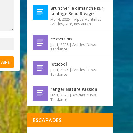
Bruncher le dimanche sur
la plage Beau Rivage
Mar 4, 2025
|
Alpes-Maritimes
,
Articles
,
Nice
,
Restaurant
ce evasion
Jan 1, 2025
|
Articles
,
News
Tendance
jetscool
Jan 1, 2025
|
Articles
,
News
Tendance
ranger Nature Passion
Jan 1, 2025
|
Articles
,
News
Tendance
ESCAPADES