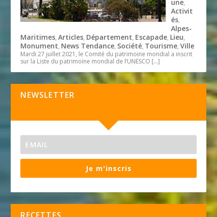
une
,
Activit
és
,
Alpes-
Maritimes
Articles
Département
Escapade
Lieu
,
,
,
,
,
Monument
News Tendance
Société
Tourisme
Ville
,
,
,
,
Mardi 27 juillet 2021, le Comité du patrimoine mondial a inscrit
sur la Liste du patrimoine mondial de l’UNESCO
[…]
NEWSLETTER
Je m'inscris
RECETTES