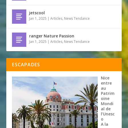
jetscool
Jan 1, 2025
|
Articles
,
News Tendance
ranger Nature Passion
Jan 1, 2025
|
Articles
,
News Tendance
ESCAPADES
Nice
entre
au
Patrim
oine
Mondi
al de
l’Unesc
o
A la