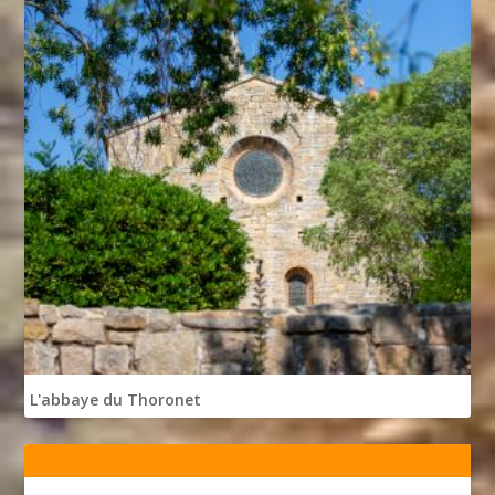
L'abbaye du Thoronet