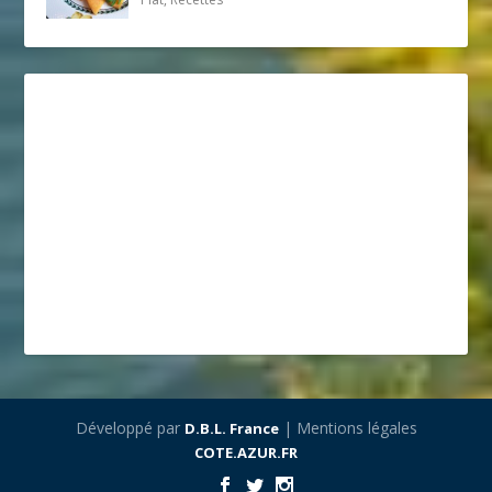
Développé par
| Mentions légales
D.B.L. France
COTE.AZUR.FR