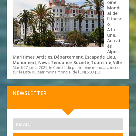
oine
Mondi
al de
l’Unesc
o
A la
une
,
Activit
és
,
Alpes-
Maritimes
Articles
Département
Escapade
Lieu
,
,
,
,
,
Monument
News Tendance
Société
Tourisme
Ville
,
,
,
,
Mardi 27 juillet 2021, le Comité du patrimoine mondial a inscrit
sur la Liste du patrimoine mondial de l’UNESCO
[…]
NEWSLETTER