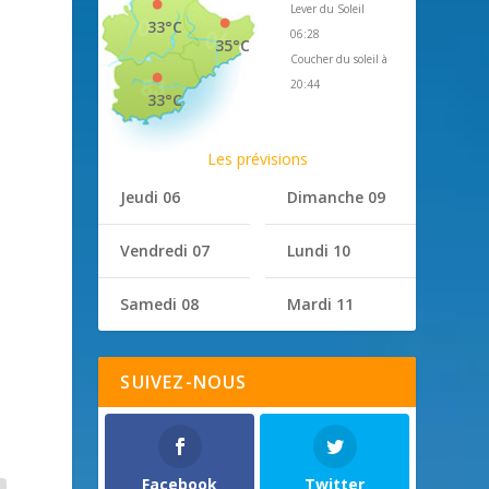
Lever du Soleil
33°C
06:28
35°C
Coucher du soleil à
20:44
33°C
Les prévisions
Jeudi 06
Dimanche 09
Vendredi 07
Lundi 10
Samedi 08
Mardi 11
SUIVEZ-NOUS
Facebook
Twitter