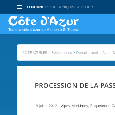
TENDANCE:
SOCCA NIÇOISE AU FOUR
COTE.AZUR.FR
>
Evénements
>
Département
>
Alpes-
PROCESSION DE LA PA
19 juillet 2012
|
Alpes-Maritimes
,
Roquebrune-Ca