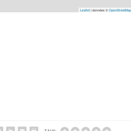
Leaflet
| données ©
OpenStreetMa
TAUX: