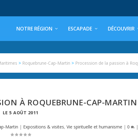
NOTRE RÉGION
ESCAPADE
DÉCOUVRIR
Maritimes
>
Roquebrune-Cap-Martin
>
Procession de la passion à Ro
SSION À ROQUEBRUNE-CAP-MARTIN
LE
5 AOÛT 2011
p-Martin
|
Expositions & visites
,
Vie spirituelle et humanisme
|
0