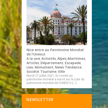
Nice entre au Patrimoine Mondial
de l’Unesco
A la une
Activités
Alpes-Maritimes
,
,
,
Articles
Département
Escapade
,
,
,
Lieu
Monument
News Tendance
,
,
,
Société
Tourisme
Ville
,
,
Mardi 27 juillet 2021, le Comité du
patrimoine mondial a inscrit sur la Liste du
patrimoine mondial de l’UNESCO
[…]
NEWSLETTER