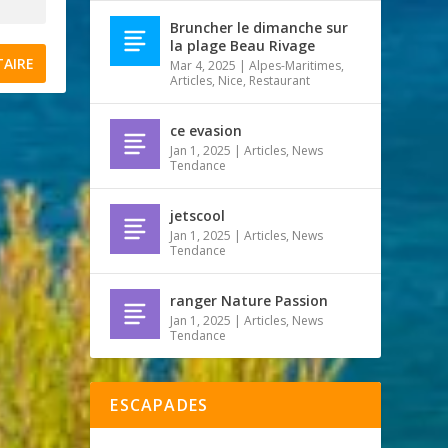
Bruncher le dimanche sur
la plage Beau Rivage
Mar 4, 2025
|
Alpes-Maritimes
,
Articles
,
Nice
,
Restaurant
ce evasion
Jan 1, 2025
|
Articles
,
News
Tendance
jetscool
Jan 1, 2025
|
Articles
,
News
Tendance
ranger Nature Passion
Jan 1, 2025
|
Articles
,
News
Tendance
ESCAPADES