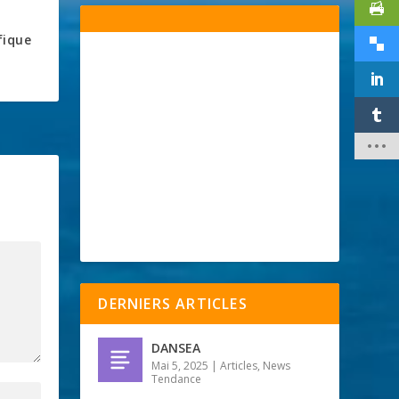
ifique
DERNIERS ARTICLES
DANSEA
Mai 5, 2025
|
Articles
,
News
Tendance