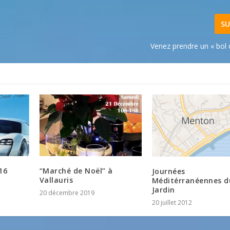
SU
Venez prendre un « bol d’
16
“Marché de Noël” à
Journées
Vallauris
Méditérranéennes d
Jardin
20 décembre 2019
20 juillet 2012