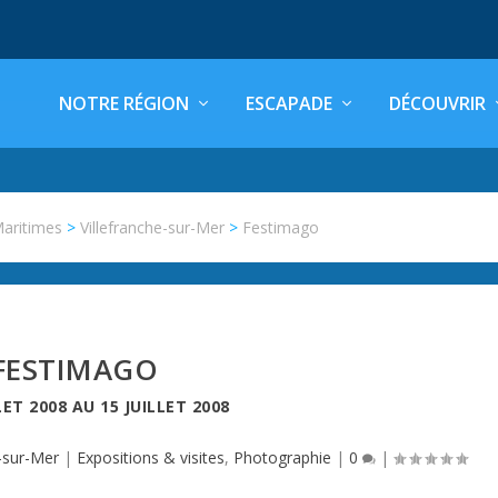
NOTRE RÉGION
ESCAPADE
DÉCOUVRIR
Maritimes
>
Villefranche-sur-Mer
>
Festimago
FESTIMAGO
LET 2008
AU
15 JUILLET 2008
e-sur-Mer
|
Expositions & visites
,
Photographie
|
0
|