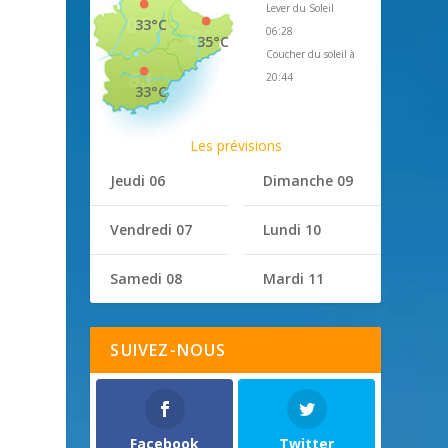
Lever du Soleil
33°C
06:28
35°C
Coucher du soleil à
20:44
33°C
s
Les prévisions
Jeudi 06
Dimanche 09
e
Vendredi 07
Lundi 10
Samedi 08
Mardi 11
SUIVEZ-NOUS
Facebook
Twitter