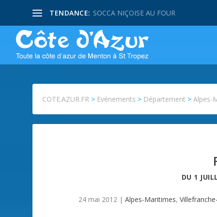
TENDANCE:
SOCCA NIÇOISE AU FOUR
COTE.AZUR.FR
>
Evénements
>
Département
>
Alpes-
DU
1 JUIL
24 mai 2012
|
Alpes-Maritimes
,
Villefranch