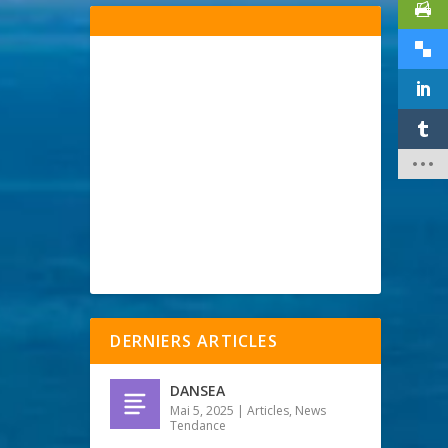
DERNIERS ARTICLES
DANSEA
Mai 5, 2025
|
Articles
,
News
Tendance