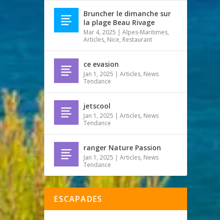
Bruncher le dimanche sur
la plage Beau Rivage
Mar 4, 2025
|
Alpes-Maritimes
,
Articles
,
Nice
,
Restaurant
ce evasion
Jan 1, 2025
|
Articles
,
News
Tendance
jetscool
Jan 1, 2025
|
Articles
,
News
Tendance
ranger Nature Passion
Jan 1, 2025
|
Articles
,
News
Tendance
ESCAPADES