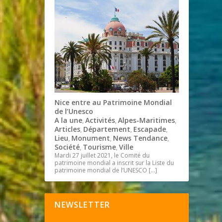
Nice entre au Patrimoine Mondial
de l’Unesco
A la une
Activités
Alpes-Maritimes
,
,
,
Articles
Département
Escapade
,
,
,
Lieu
Monument
News Tendance
,
,
,
Société
Tourisme
Ville
,
,
Mardi 27 juillet 2021, le Comité du
patrimoine mondial a inscrit sur la Liste du
patrimoine mondial de l’UNESCO
[…]
NEWSLETTER