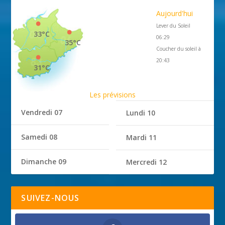
Aujourd'hui
Lever du Soleil
33°C
06:29
35°C
Coucher du soleil à
20:43
31°C
Les prévisions
Vendredi 07
Lundi 10
Samedi 08
Mardi 11
Dimanche 09
Mercredi 12
SUIVEZ-NOUS