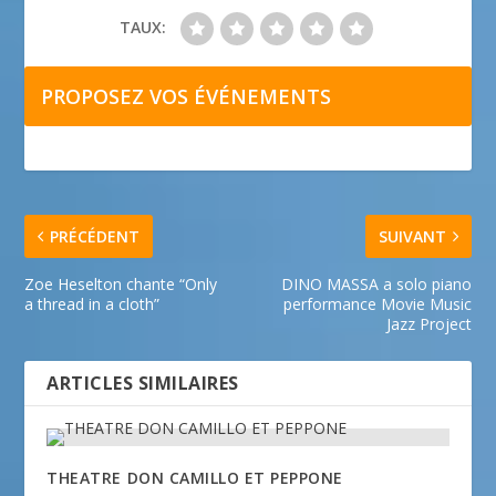
TAUX:
PROPOSEZ VOS ÉVÉNEMENTS
PRÉCÉDENT
SUIVANT
Zoe Heselton chante “Only
DINO MASSA a solo piano
a thread in a cloth”
performance Movie Music
Jazz Project
ARTICLES SIMILAIRES
THEATRE DON CAMILLO ET PEPPONE