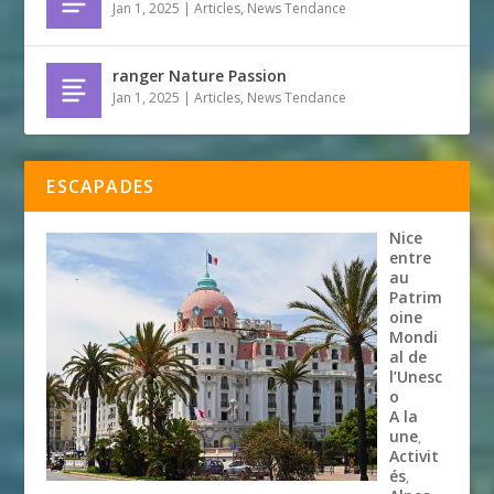
Jan 1, 2025
|
Articles
,
News Tendance
ranger Nature Passion
Jan 1, 2025
|
Articles
,
News Tendance
ESCAPADES
Nice
entre
au
Patrim
oine
Mondi
al de
l’Unesc
o
A la
une
,
Activit
és
,