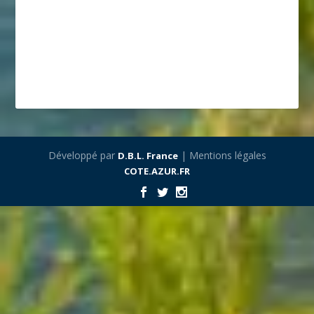
Développé par
| Mentions légales
D.B.L. France
COTE.AZUR.FR