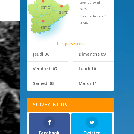
Lever du Soleil
33°C
06:28
35°C
Coucher du soleil à
20:44
33°C
Les prévisions
Jeudi 06
Dimanche 09
Vendredi 07
Lundi 10
Samedi 08
Mardi 11
SUIVEZ-NOUS
Facebook
Twitter