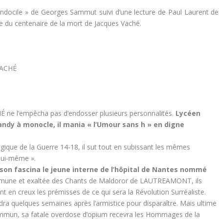
indocile » de Georges Sammut suivi d’une lecture de Paul Laurent de
e du centenaire de la mort de Jacques Vaché.
VACHÉ
É ne l’empêcha pas d’endosser plusieurs personnalités.
Lycéen
dandy à monocle, il mania « l’Umour sans h » en digne
agique de la Guerre 14-18, il sut tout en subissant les mêmes
 lui-même ».
son fascina le jeune interne de l’hôpital de Nantes nommé
mmune et exaltée des Chants de Maldoror de LAUTREAMONT, ils
 en creux les prémisses de ce qui sera la Révolution Surréaliste.
ra quelques semaines après l’armistice pour disparaître. Mais ultime
ommun, sa fatale overdose d’opium recevra les Hommages de la