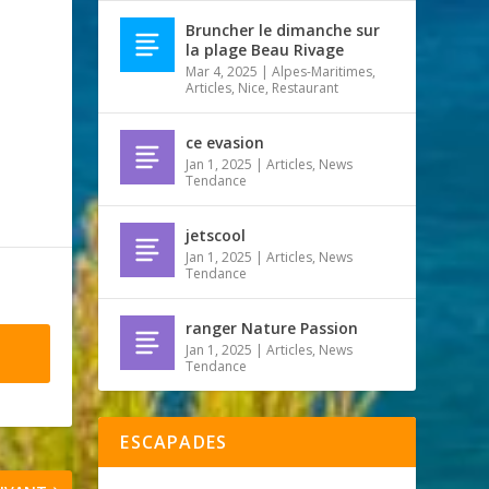
Bruncher le dimanche sur
la plage Beau Rivage
Mar 4, 2025
|
Alpes-Maritimes
,
Articles
,
Nice
,
Restaurant
ce evasion
Jan 1, 2025
|
Articles
,
News
Tendance
jetscool
Jan 1, 2025
|
Articles
,
News
Tendance
ranger Nature Passion
Jan 1, 2025
|
Articles
,
News
Tendance
ESCAPADES