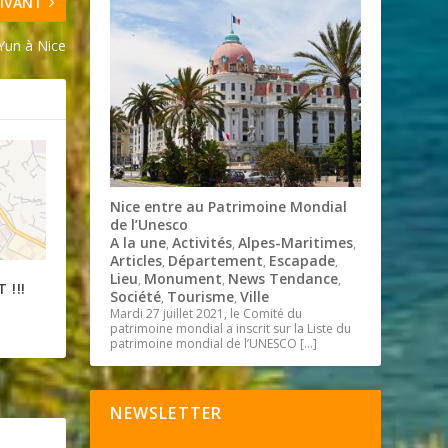
IVANT
Yun à Nice
Nice entre au Patrimoine Mondial
de l’Unesco
A la une
Activités
Alpes-Maritimes
,
,
,
Articles
Département
Escapade
,
,
,
Lieu
Monument
News Tendance
,
,
,
 !!!
Société
Tourisme
Ville
,
,
Mardi 27 juillet 2021, le Comité du
patrimoine mondial a inscrit sur la Liste du
patrimoine mondial de l’UNESCO
[…]
NEWSLETTER