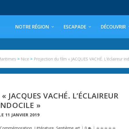
NOTRE RÉGION
ESCAPADE
DÉCOUVRIR
Maritimes
>
Nice
>
Projection du film « JACQUES VACHÉ. L’éclaireur ind
 « JACQUES VACHÉ. L’ÉCLAIREUR
INDOCILE »
LE
11 JANVIER 2019
Commémoration
,
Littérature
,
Septième art
|
0
|