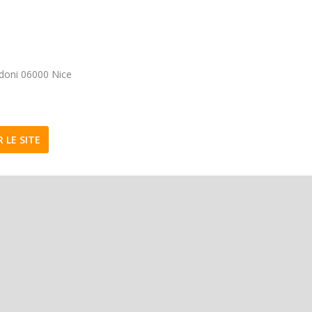
idoni 06000 Nice
R LE SITE