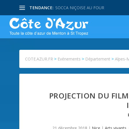
TENDANCE:
SOCCA NIÇOISE AU FOUR
COTE.AZUR.FR
>
Evénements
>
Département
>
Alpes-
PROJECTION DU FILM
21 décembre 2018
|
Nice
|
Arts vivants
,