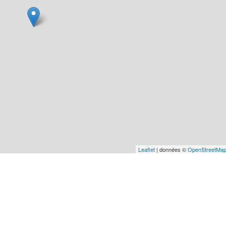
Leaflet
| données ©
OpenStreetMa