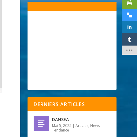
p
DERNIERS ARTICLES
DANSEA
Mai 5, 2025
|
Articles
,
News
Tendance