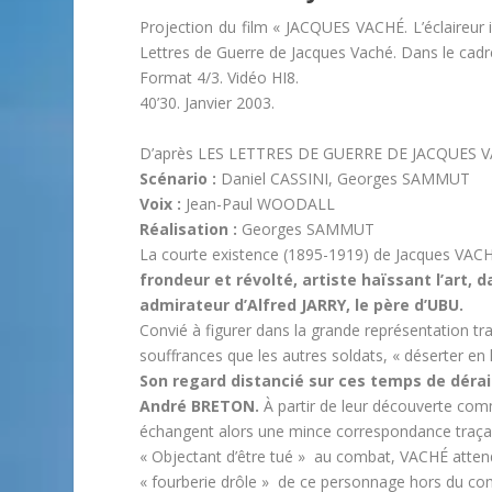
Projection du film «
JACQUES VACHÉ. L’éclaireur 
Lettres de Guerre de Jacques Vaché. Dans le cadr
Format 4/3. Vidéo HI8.
40’30. Janvier 2003.
D’après LES LETTRES DE GUERRE DE JACQUES 
Scénario :
Daniel CASSINI, Georges SAMMUT
Voix :
Jean-Paul WOODALL
Réalisation :
Georges SAMMUT
La courte existence (1895-1919) de Jacques VACH
frondeur et révolté, artiste haïssant l’art, 
admirateur d’Alfred JARRY, le père d’UBU.
Convié à figurer dans la grande représentation tr
souffrances que les autres soldats, « déserter en
Son regard distancié sur ces temps de dérai
André BRETON.
À partir de leur découverte co
échangent alors une mince correspondance traçant
« Objectant d’être tué » au combat, VACHÉ attend
« fourberie drôle » de ce personnage hors du c