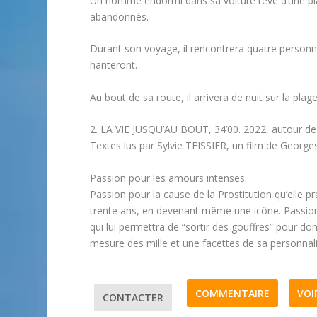
Un homme endormi dans sa voiture rêve d’une pla
abandonnés.
Durant son voyage, il rencontrera quatre personna
hanteront.
Au bout de sa route, il arrivera de nuit sur la plag
2. LA VIE JUSQU’AU BOUT, 34’00. 2022, autour de 
Textes lus par Sylvie TEISSIER, un film de Geo
Passion pour les amours intenses.
Passion pour la cause de la Prostitution qu’elle p
trente ans, en devenant même une icône. Passion 
qui lui permettra de “sortir des gouffres” pour don
mesure des mille et une facettes de sa personnal
COMMENTAIRE
VOI
CONTACTER