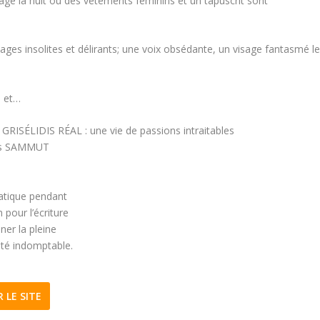
ge la nuit où des vêtements féminins et un tapuscrit sont
ges insolites et délirants; une voix obsédante, un visage fantasmé l
e et…
GRISÉLIDIS RÉAL : une vie de passions intraitables
rges SAMMUT
ratique pendant
pour l’écriture
ner la pleine
ité indomptable.
R LE SITE