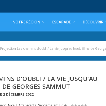
NOTRE RÉGION
ESCAPADE
DÉCOUVRIR
>
Projection Les chemins d’oubli / La vie jusqu’au bout, films de Geo
INS D’OUBLI / LA VIE JUSQU’AU
S DE GEORGES SAMMUT
LE
2 DÉCEMBRE 2022
ment
,
Nice
|
Arts vivants
,
Septième art
|
0
|