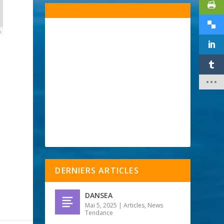
p
DERNIERS ARTICLES
DANSEA
Mai 5, 2025
|
Articles
,
News
Tendance