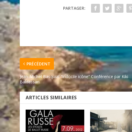
PARTAGER:
PRÉCÉDENT
Jean-Michel Basquiat “indocile icône” Conférence par Kiki
Baldassari
ARTICLES SIMILAIRES