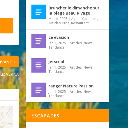
Bruncher le dimanche sur
la plage Beau Rivage
Mar 4, 2025
|
Alpes-Maritimes
,
Articles
,
Nice
,
Restaurant
ce evasion
Jan 1, 2025
|
Articles
,
News
Tendance
jetscool
IVANT
Jan 1, 2025
|
Articles
,
News
Tendance
-Luc VERNA
ranger Nature Passion
Jan 1, 2025
|
Articles
,
News
Tendance
ESCAPADES