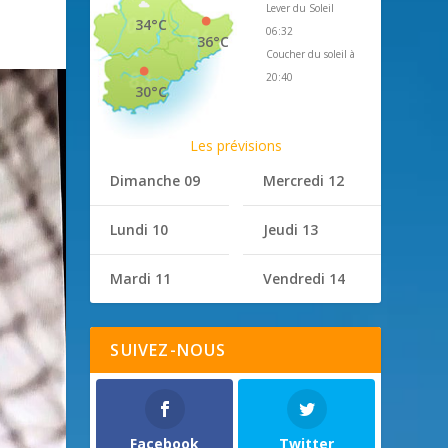
Lever du Soleil
34°C
06:32
36°C
Coucher du soleil à
20:40
30°C
Les prévisions
Dimanche 09
Mercredi 12
Lundi 10
Jeudi 13
Mardi 11
Vendredi 14
SUIVEZ-NOUS
Facebook
Twitter