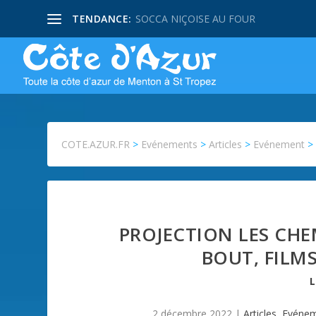
TENDANCE:
SOCCA NIÇOISE AU FOUR
COTE.AZUR.FR
>
Evénements
>
Articles
>
Evénement
PROJECTION LES CHEM
BOUT, FILM
2 décembre 2022
|
Articles
,
Evéne