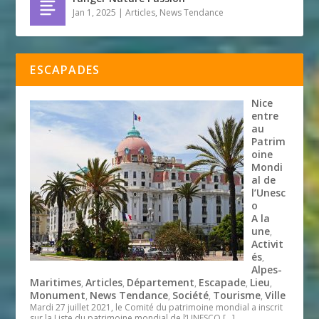
Jan 1, 2025
|
Articles
,
News Tendance
ESCAPADES
Nice
entre
au
Patrim
oine
Mondi
al de
l’Unesc
o
A la
une
,
Activit
és
,
Alpes-
Maritimes
Articles
Département
Escapade
Lieu
,
,
,
,
,
Monument
News Tendance
Société
Tourisme
Ville
,
,
,
,
Mardi 27 juillet 2021, le Comité du patrimoine mondial a inscrit
sur la Liste du patrimoine mondial de l’UNESCO
[…]