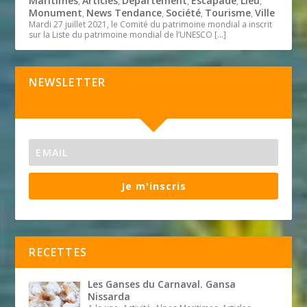
Maritimes
Articles
Département
Escapade
Lieu
,
,
,
,
,
Monument
News Tendance
Société
Tourisme
Ville
,
,
,
,
Mardi 27 juillet 2021, le Comité du patrimoine mondial a inscrit
sur la Liste du patrimoine mondial de l’UNESCO
[…]
NEWSLETTER
Je m'inscris
RECETTES
Les Ganses du Carnaval. Gansa
Nissarda