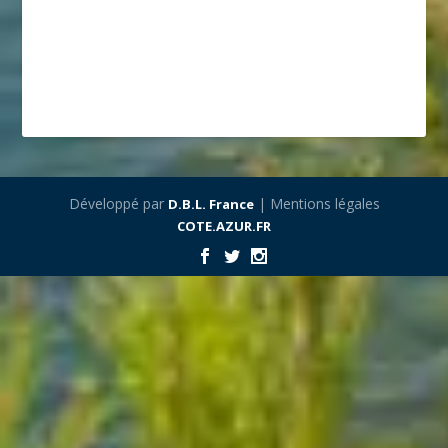
Développé par
| Mentions légales
D.B.L. France
COTE.AZUR.FR