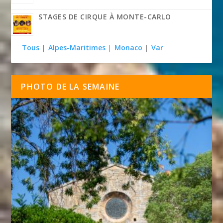
STAGES DE CIRQUE À MONTE-CARLO
Tous
|
Alpes-Maritimes
|
Monaco
|
Var
PHOTO DE LA SEMAINE