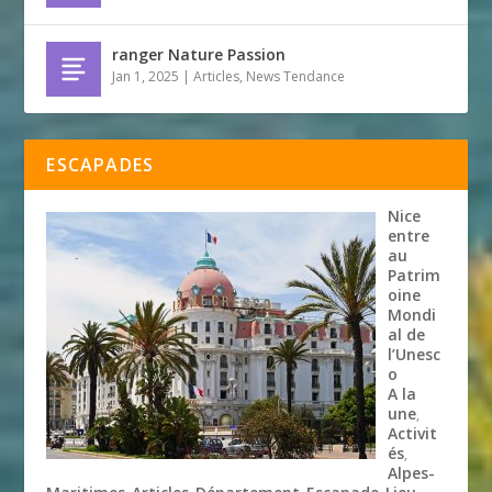
ranger Nature Passion
Jan 1, 2025
|
Articles
,
News Tendance
ESCAPADES
Nice
entre
au
Patrim
oine
Mondi
al de
l’Unesc
o
A la
une
,
Activit
és
,
Alpes-