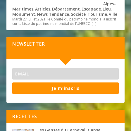
Alpes-
Maritimes
Articles
Département
Escapade
Lieu
,
,
,
,
,
Monument
News Tendance
Société
Tourisme
Ville
,
,
,
,
Mardi 27 juillet 2021, le Comité du patrimoine mondial a inscrit
sur la Liste du patrimoine mondial de l’UNESCO
[…]
NEWSLETTER
Je m'inscris
RECETTES
Les Ganses du Carnaval. Gansa