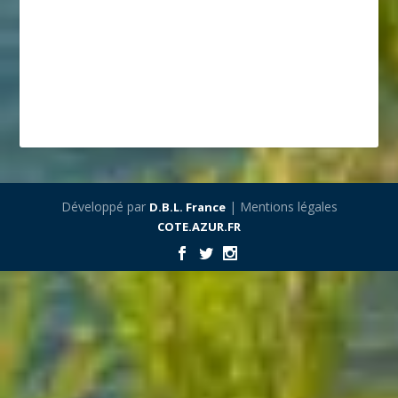
Développé par
| Mentions légales
D.B.L. France
COTE.AZUR.FR