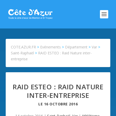
COTE.AZUR.FR
>
Evénements
>
Département
>
Var
>
Saint-Raphaël
>
RAID ESTEO : Raid Nature inter-
entreprise
RAID ESTEO : RAID NATURE
INTER-ENTREPRISE
LE
16 OCTOBRE 2016
14 octobre 2016
|
Saint-Raphaël
,
Var
|
Athlétisme
,