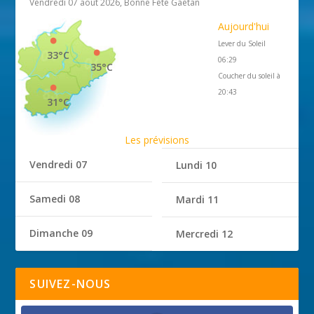
Vendredi 07 août 2026, Bonne Fête Gaétan
Aujourd'hui
Lever du Soleil
33°C
06:29
35°C
Coucher du soleil à
20:43
31°C
Les prévisions
Vendredi 07
Lundi 10
Samedi 08
Mardi 11
Dimanche 09
Mercredi 12
SUIVEZ-NOUS