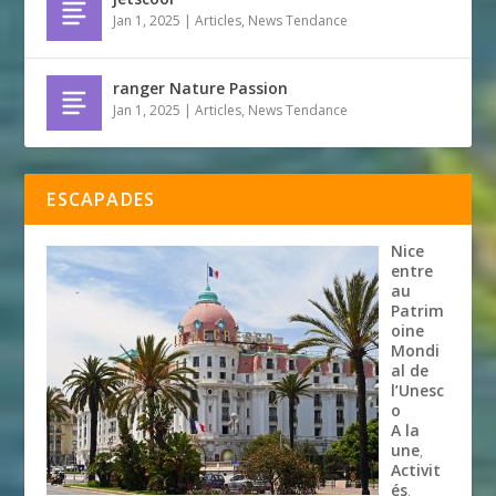
Jan 1, 2025
|
Articles
,
News Tendance
ranger Nature Passion
Jan 1, 2025
|
Articles
,
News Tendance
ESCAPADES
Nice
entre
au
Patrim
oine
Mondi
al de
l’Unesc
o
A la
une
,
Activit
és
,