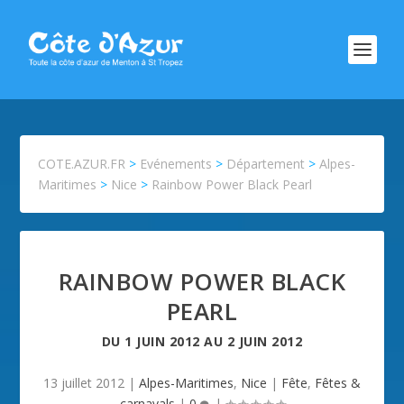
COTE.AZUR.FR
>
Evénements
>
Département
>
Alpes-
Maritimes
>
Nice
>
Rainbow Power Black Pearl
RAINBOW POWER BLACK
PEARL
DU
1 JUIN 2012
AU
2 JUIN 2012
13 juillet 2012
|
Alpes-Maritimes
,
Nice
|
Fête
,
Fêtes &
carnavals
|
0
|