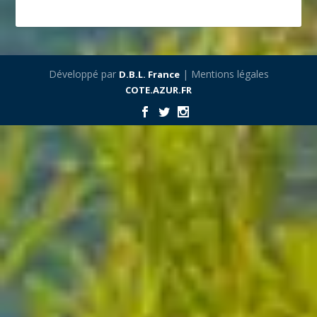
Développé par
| Mentions légales
D.B.L. France
COTE.AZUR.FR