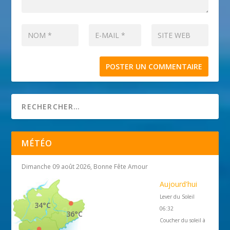
MÉTÉO
Dimanche 09 août 2026, Bonne Fête Amour
Aujourd'hui
Lever du Soleil
34°C
06:32
36°C
Coucher du soleil à