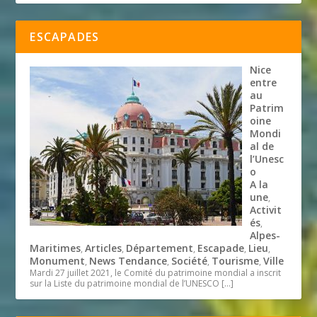
ESCAPADES
Nice
entre
au
Patrim
oine
Mondi
al de
l’Unesc
o
A la
une
,
Activit
és
,
Alpes-
Maritimes
Articles
Département
Escapade
Lieu
,
,
,
,
,
Monument
News Tendance
Société
Tourisme
Ville
,
,
,
,
Mardi 27 juillet 2021, le Comité du patrimoine mondial a inscrit
sur la Liste du patrimoine mondial de l’UNESCO
[…]