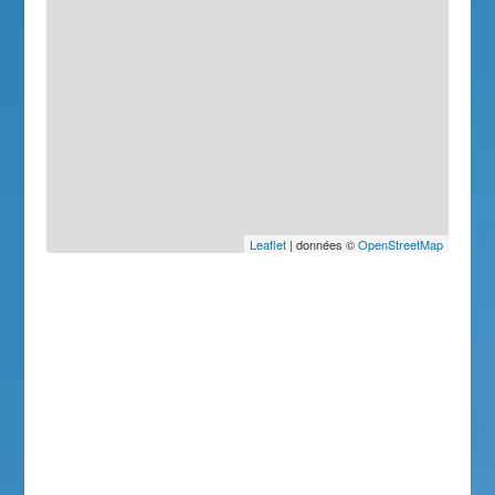
Leaflet
| données ©
OpenStreetMap