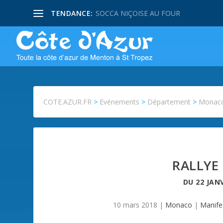
TENDANCE:
SOCCA NIÇOISE AU FOUR
COTE.AZUR.FR
>
Evénements
>
Département
>
Monac
RALLYE
DU
22 JAN
10 mars 2018
|
Monaco
|
Manife