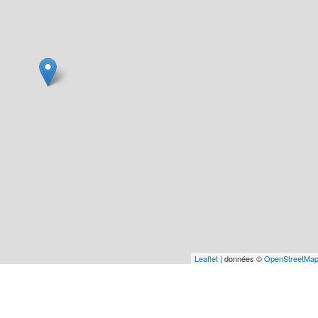
Leaflet
| données ©
OpenStreetMa