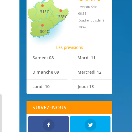
Lever du Soleil
31°C
06:31
33°C
Coucher du soleil à
20:42
30°C
Les prévisions
Samedi 08
Mardi 11
Dimanche 09
Mercredi 12
Lundi 10
Jeudi 13
SUIVEZ-NOUS