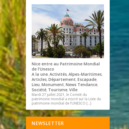
Nice entre au Patrimoine Mondial
de l’Unesco
A la une
Activités
Alpes-Maritimes
,
,
,
Articles
Département
Escapade
,
,
,
Lieu
Monument
News Tendance
,
,
,
Société
Tourisme
Ville
,
,
Mardi 27 juillet 2021, le Comité du
patrimoine mondial a inscrit sur la Liste du
patrimoine mondial de l’UNESCO
[…]
NEWSLETTER