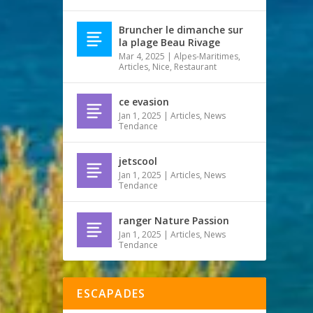
Bruncher le dimanche sur
la plage Beau Rivage
Mar 4, 2025
|
Alpes-Maritimes
,
Articles
,
Nice
,
Restaurant
ce evasion
Jan 1, 2025
|
Articles
,
News
Tendance
jetscool
Jan 1, 2025
|
Articles
,
News
Tendance
ranger Nature Passion
Jan 1, 2025
|
Articles
,
News
Tendance
ESCAPADES