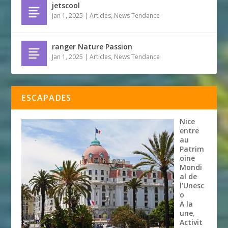
jetscool
Jan 1, 2025
|
Articles
,
News Tendance
ranger Nature Passion
Jan 1, 2025
|
Articles
,
News Tendance
ESCAPADES
Nice
entre
au
Patrim
oine
Mondi
al de
l’Unesc
o
A la
une
,
Activit