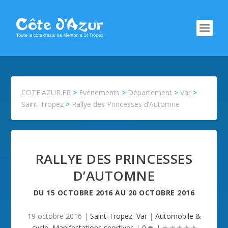
COTE.AZUR.FR
>
Evénements
>
Département
>
Var
>
Saint-Tropez
>
Rallye des Princesses d’Automne
RALLYE DES PRINCESSES
D’AUTOMNE
DU
15 OCTOBRE 2016
AU
20 OCTOBRE 2016
19 octobre 2016
|
Saint-Tropez
,
Var
|
Automobile &
cycle
,
Manifestations sportives
|
0
|