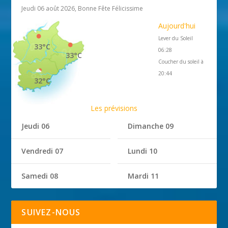
Jeudi 06 août 2026, Bonne Fête Félicissime
Aujourd'hui
Lever du Soleil
33°C
06:28
33°C
Coucher du soleil à
20:44
32°C
Les prévisions
Jeudi 06
Dimanche 09
Vendredi 07
Lundi 10
Samedi 08
Mardi 11
SUIVEZ-NOUS