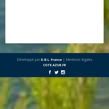
Développé par
| Mentions légales
D.B.L. France
COTE.AZUR.FR