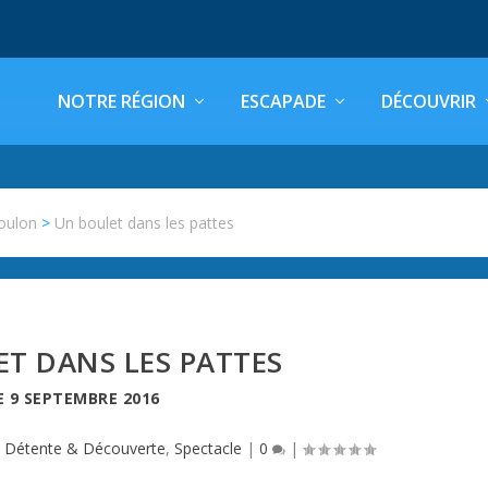
NOTRE RÉGION
ESCAPADE
DÉCOUVRIR
oulon
>
Un boulet dans les pattes
T DANS LES PATTES
E
9 SEPTEMBRE 2016
|
Détente & Découverte
,
Spectacle
|
0
|