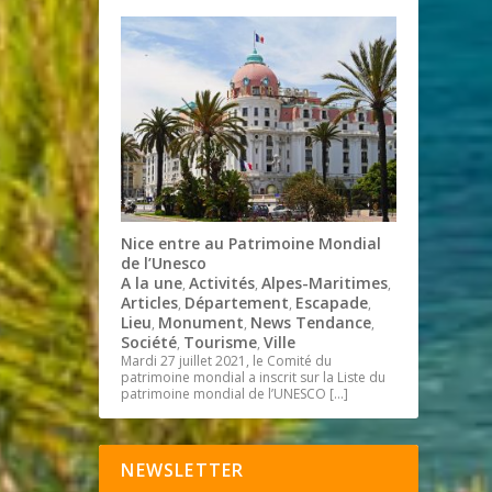
Nice entre au Patrimoine Mondial
de l’Unesco
A la une
Activités
Alpes-Maritimes
,
,
,
Articles
Département
Escapade
,
,
,
Lieu
Monument
News Tendance
,
,
,
Société
Tourisme
Ville
,
,
Mardi 27 juillet 2021, le Comité du
patrimoine mondial a inscrit sur la Liste du
patrimoine mondial de l’UNESCO
[…]
NEWSLETTER