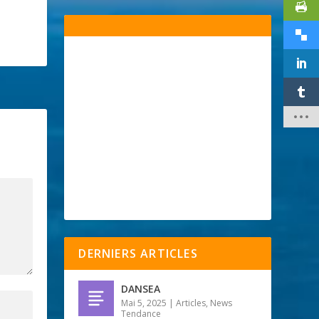
DERNIERS ARTICLES
DANSEA
Mai 5, 2025
|
Articles
,
News
Tendance