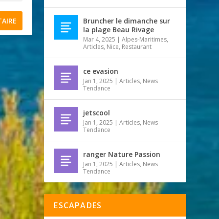
Bruncher le dimanche sur
la plage Beau Rivage
Mar 4, 2025
|
Alpes-Maritimes
,
Articles
,
Nice
,
Restaurant
ce evasion
Jan 1, 2025
|
Articles
,
News
Tendance
jetscool
Jan 1, 2025
|
Articles
,
News
Tendance
ranger Nature Passion
Jan 1, 2025
|
Articles
,
News
Tendance
ESCAPADES