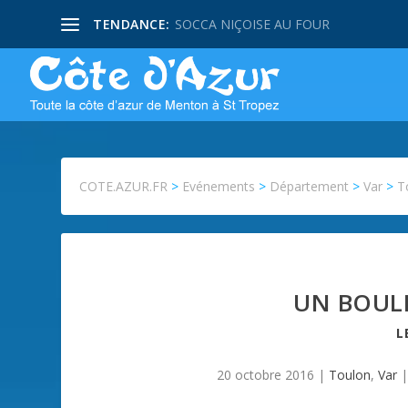
TENDANCE:
SOCCA NIÇOISE AU FOUR
COTE.AZUR.FR
>
Evénements
>
Département
>
Var
>
T
UN BOULE
L
20 octobre 2016
|
Toulon
,
Var