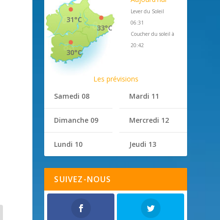
Lever du Soleil
31°C
06:31
33°C
Coucher du soleil à
20:42
30°C
Les prévisions
Samedi 08
Mardi 11
Dimanche 09
Mercredi 12
Lundi 10
Jeudi 13
SUIVEZ-NOUS