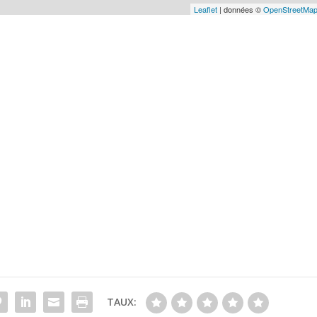
Leaflet
| données ©
OpenStreetMa
TAUX: