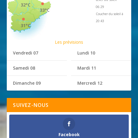
32°C
06:29
33°C
Coucher du soleil à
20:43
31°C
Les prévisions
Vendredi 07
Lundi 10
Samedi 08
Mardi 11
Dimanche 09
Mercredi 12
SUIVEZ-NOUS
Facebook