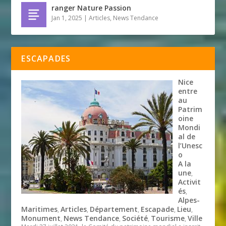
ranger Nature Passion
Jan 1, 2025
|
Articles
,
News Tendance
ESCAPADES
Nice
entre
au
Patrim
oine
Mondi
al de
l’Unesc
o
A la
une
,
Activit
és
,
Alpes-
Maritimes
Articles
Département
Escapade
Lieu
,
,
,
,
,
Monument
News Tendance
Société
Tourisme
Ville
,
,
,
,