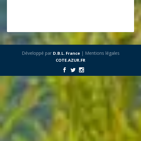
Développé par
| Mentions légales
D.B.L. France
COTE.AZUR.FR