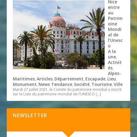
Nice
entre
au
Patrim
oine
Mondi
al de
l’Unesc
o
A la
une
,
Activit
és
,
Alpes-
Maritimes
Articles
Département
Escapade
Lieu
,
,
,
,
,
Monument
News Tendance
Société
Tourisme
Ville
,
,
,
,
Mardi 27 juillet 2021, le Comité du patrimoine mondial a inscrit
sur la Liste du patrimoine mondial de l’UNESCO
[…]
NEWSLETTER