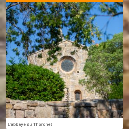
L'abbaye du Thoronet