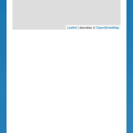
Leaflet
| données ©
OpenStreetMap