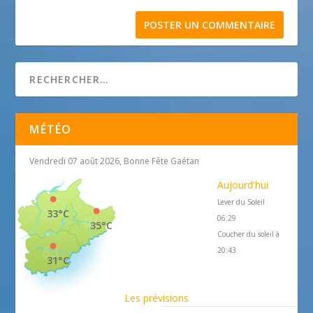
MÉTÉO
Vendredi 07 août 2026, Bonne Fête Gaétan
Aujourd'hui
Lever du Soleil
33°C
06:29
35°C
Coucher du soleil à
20:43
31°C
Les prévisions