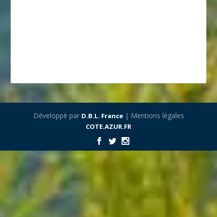
Développé par
| Mentions légales
D.B.L. France
COTE.AZUR.FR