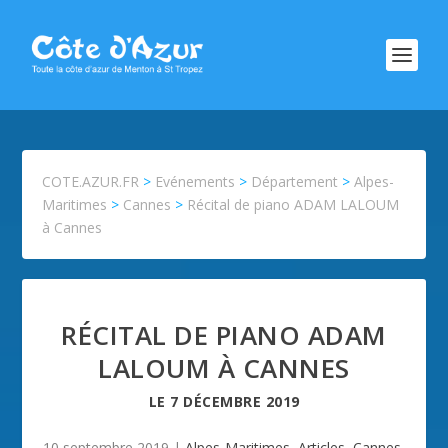
COTE.AZUR.FR
>
Evénements
>
Département
>
Alpes-
Maritimes
>
Cannes
>
Récital de piano ADAM LALOUM
à Cannes
RÉCITAL DE PIANO ADAM
LALOUM À CANNES
LE
7 DÉCEMBRE 2019
10 septembre 2019
|
Alpes-Maritimes
,
Articles
,
Cannes
,