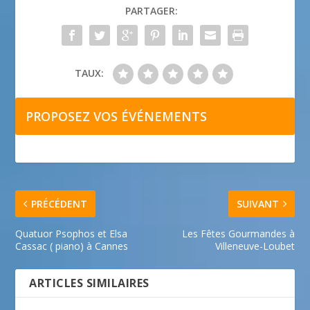
PARTAGER:
TAUX:
PROPOSEZ VOS ÉVÉNEMENTS
PRÉCÉDENT
SUIVANT
Quatuor Psophos et Elsa
Les Fêtes Gourmandes à
Cassac ( piano) à Cannes
Villeneuve-Loubet
ARTICLES SIMILAIRES