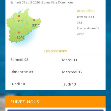
Samedi 08 août 2026, Bonne Fête Dominique
Aujourd'hui
Lever du Soleil
31°C
06:31
33°C
Coucher du soleil à
20:42
30°C
Les prévisions
Samedi 08
Mardi 11
Dimanche 09
Mercredi 12
Lundi 10
Jeudi 13
SUIVEZ-NOUS