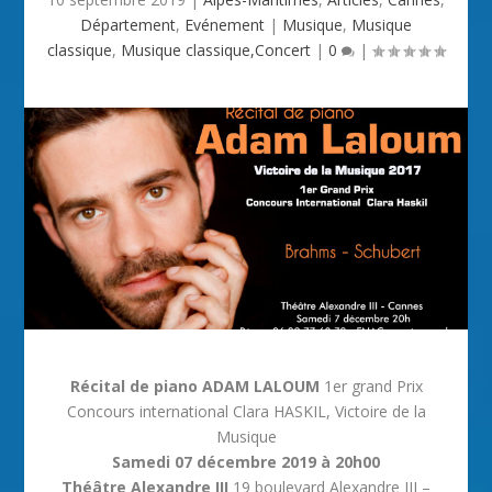
Département
,
Evénement
|
Musique
,
Musique
classique
,
Musique classique,Concert
|
0
|
Récital de piano
ADAM LALOUM
1er grand Prix
Concours international Clara HASKIL, Victoire de la
Musique
Samedi 07 décembre 2019 à 20h00
Théâtre Alexandre III
19 boulevard Alexandre III –