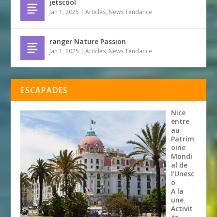
jetscool
Jan 1, 2025
|
Articles
,
News Tendance
ranger Nature Passion
Jan 1, 2025
|
Articles
,
News Tendance
ESCAPADES
Nice
entre
au
Patrim
oine
Mondi
al de
l’Unesc
o
A la
une
,
Activit