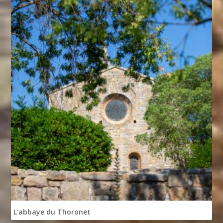
L'abbaye du Thoronet