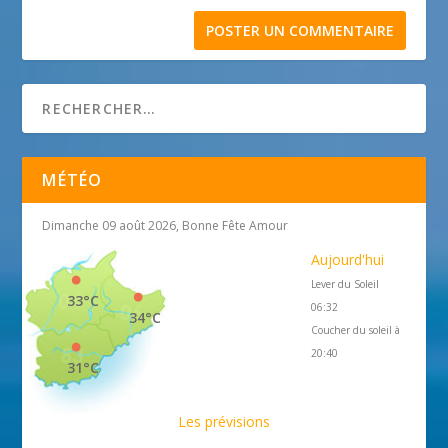
MÉTÉO
Dimanche 09 août 2026, Bonne Fête Amour
Aujourd'hui
Lever du Soleil
33°C
06:32
34°C
Coucher du soleil à
20:40
31°C
Les prévisions