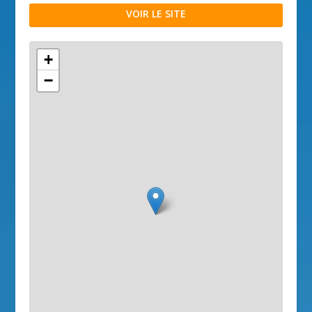
VOIR LE SITE
+
−