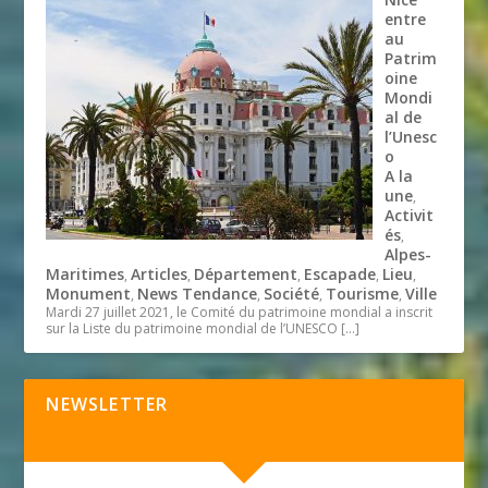
entre
au
Patrim
oine
Mondi
al de
l’Unesc
o
A la
une
,
Activit
és
,
Alpes-
Maritimes
Articles
Département
Escapade
Lieu
,
,
,
,
,
Monument
News Tendance
Société
Tourisme
Ville
,
,
,
,
Mardi 27 juillet 2021, le Comité du patrimoine mondial a inscrit
sur la Liste du patrimoine mondial de l’UNESCO
[…]
NEWSLETTER