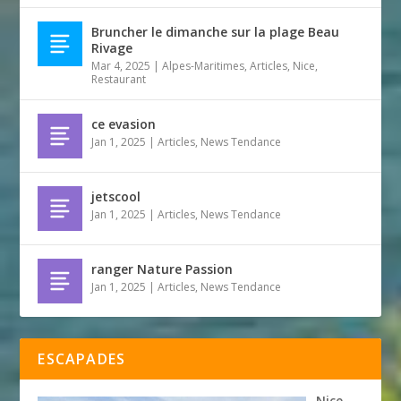
Bruncher le dimanche sur la plage Beau
Rivage
Mar 4, 2025
|
Alpes-Maritimes
,
Articles
,
Nice
,
Restaurant
ce evasion
Jan 1, 2025
|
Articles
,
News Tendance
jetscool
Jan 1, 2025
|
Articles
,
News Tendance
ranger Nature Passion
Jan 1, 2025
|
Articles
,
News Tendance
ESCAPADES
Nice