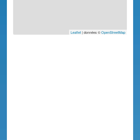
Leaflet
| données ©
OpenStreetMap