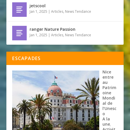
jetscool
Jan 1, 2025
|
Articles
,
News Tendance
ranger Nature Passion
Jan 1, 2025
|
Articles
,
News Tendance
ESCAPADES
Nice
entre
au
Patrim
oine
Mondi
al de
l’Unesc
o
A la
une
,
Activit