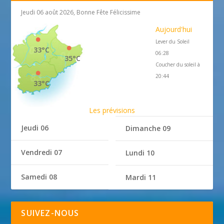
Jeudi 06 août 2026, Bonne Fête Félicissime
Aujourd'hui
Lever du Soleil
33°C
06:28
35°C
Coucher du soleil à
20:44
33°C
Les prévisions
Jeudi 06
Dimanche 09
Vendredi 07
Lundi 10
Samedi 08
Mardi 11
SUIVEZ-NOUS