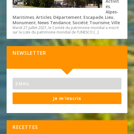
Activit
és
,
Alpes-
Maritimes
Articles
Département
Escapade
Lieu
,
,
,
,
,
Monument
News Tendance
Société
Tourisme
Ville
,
,
,
,
Mardi 27 juillet 2021, le Comité du patrimoine mondial a inscrit
sur la Liste du patrimoine mondial de l’UNESCO
[…]
NEWSLETTER
Je m'inscris
RECETTES