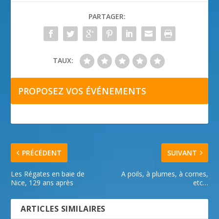
PARTAGER:
TAUX:
PROPOSEZ VOS ÉVÉNEMENTS
PRÉCÉDENT
SUIVANT
Les Régates en baie de
A poils, à plumes, à cornes,
Nice, 129 ans après
etc…
ARTICLES SIMILAIRES