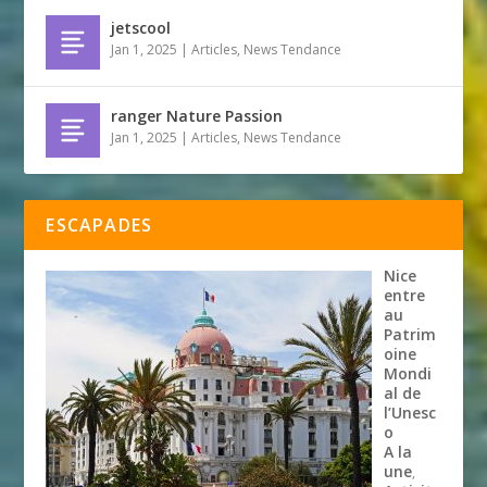
jetscool
Jan 1, 2025
|
Articles
,
News Tendance
ranger Nature Passion
Jan 1, 2025
|
Articles
,
News Tendance
ESCAPADES
Nice
entre
au
Patrim
oine
Mondi
al de
l’Unesc
o
A la
une
,