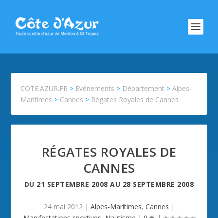
COTE.AZUR.FR
>
Evénements
>
Département
>
Alpes-
Maritimes
>
Cannes
>
Régates Royales de Cannes
RÉGATES ROYALES DE
CANNES
DU
21 SEPTEMBRE 2008
AU
28 SEPTEMBRE 2008
24 mai 2012
|
Alpes-Maritimes
,
Cannes
|
Manifestations sportives
,
Nautisme
|
0
|