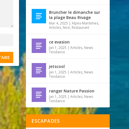
Bruncher le dimanche sur
la plage Beau Rivage
Mar 4, 2025
|
Alpes-Maritimes
,
Articles
,
Nice
,
Restaurant
ce evasion
Jan 1, 2025
|
Articles
,
News
Tendance
jetscool
Jan 1, 2025
|
Articles
,
News
Tendance
ranger Nature Passion
Jan 1, 2025
|
Articles
,
News
Tendance
ESCAPADES