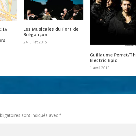
Les Musicales du Fort de
 la
Brégançon
urs
24 juillet 2015
Guillaume Perret/Th
Electric Epic
1 avril 2013
ligatoires sont indiqués avec
*