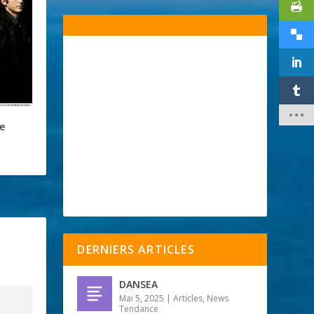
e
DERNIERS ARTICLES
DANSEA
Mai 5, 2025
|
Articles
,
News
Tendance