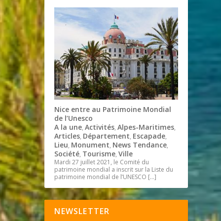
Nice entre au Patrimoine Mondial
de l’Unesco
A la une
Activités
Alpes-Maritimes
,
,
,
Articles
Département
Escapade
,
,
,
Lieu
Monument
News Tendance
,
,
,
Société
Tourisme
Ville
,
,
Mardi 27 juillet 2021, le Comité du
patrimoine mondial a inscrit sur la Liste du
patrimoine mondial de l’UNESCO
[…]
NEWSLETTER