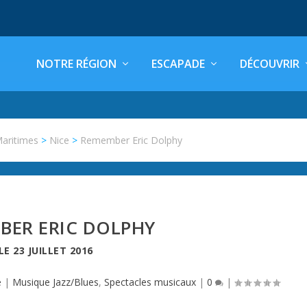
NOTRE RÉGION
ESCAPADE
DÉCOUVRIR
Maritimes
>
Nice
>
Remember Eric Dolphy
BER ERIC DOLPHY
LE
23 JUILLET 2016
e
|
Musique Jazz/Blues
,
Spectacles musicaux
|
0
|