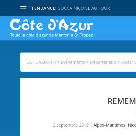
TENDANCE:
SOCCA NIÇOISE AU FOUR
COTE.AZUR.FR
>
Evénements
>
Département
>
Alpes-
REMEM
2 septembre 2016
|
Alpes-Maritimes
,
Nic