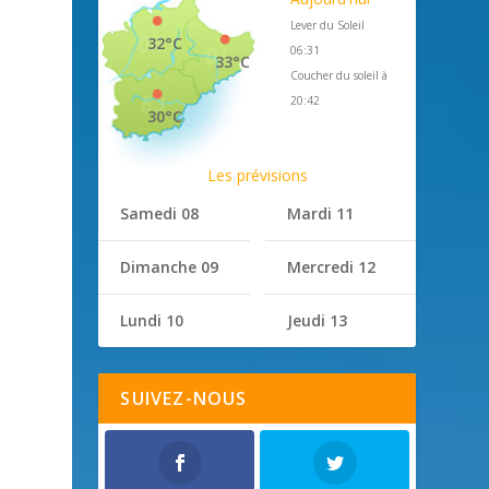
Lever du Soleil
32°C
06:31
33°C
Coucher du soleil à
20:42
30°C
Les prévisions
Samedi 08
Mardi 11
Dimanche 09
Mercredi 12
.
Lundi 10
Jeudi 13
SUIVEZ-NOUS