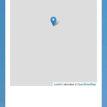
Leaflet
| données ©
OpenStreetMap