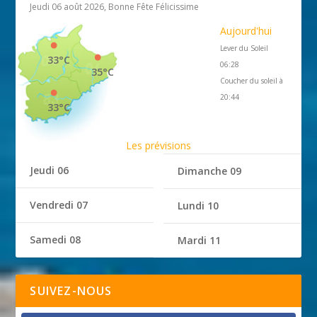
Jeudi 06 août 2026, Bonne Fête Félicissime
Aujourd'hui
Lever du Soleil
33°C
06:28
35°C
Coucher du soleil à
20:44
33°C
Les prévisions
Jeudi 06
Dimanche 09
Vendredi 07
Lundi 10
Samedi 08
Mardi 11
SUIVEZ-NOUS