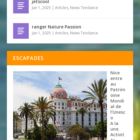
jetscool
Jan 1, 2025
|
Articles
,
News Tendance
ranger Nature Passion
Jan 1, 2025
|
Articles
,
News Tendance
ESCAPADES
Nice
entre
au
Patrim
oine
Mondi
al de
l’Unesc
o
A la
une
,
Activit