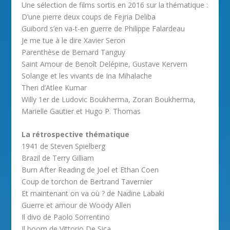
Une sélection de films sortis en 2016 sur la thématique :
D’une pierre deux coups de Fejria Deliba
Guibord s’en va-t-en guerre de Philippe Falardeau
Je me tue à le dire Xavier Seron
Parenthèse de Bernard Tanguy
Saint Amour de Benoît Delépine, Gustave Kervern
Solange et les vivants de Ina Mihalache
Theri d’Atlee Kumar
Willy 1er de Ludovic Boukherma, Zoran Boukherma,
Marielle Gautier et Hugo P. Thomas
La rétrospective thématique
1941 de Steven Spielberg
Brazil de Terry Gilliam
Burn After Reading de Joel et Ethan Coen
Coup de torchon de Bertrand Tavernier
Et maintenant on va où ? de Nadine Labaki
Guerre et amour de Woody Allen
Il divo de Paolo Sorrentino
Il boom de Vittorio De Sica