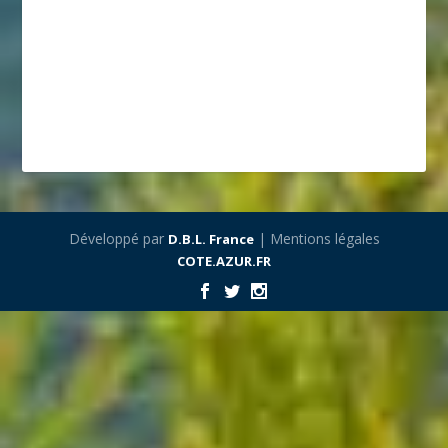
Développé par
| Mentions légales
D.B.L. France
COTE.AZUR.FR