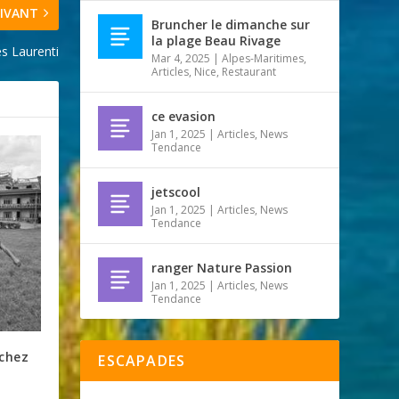
IVANT
Bruncher le dimanche sur
la plage Beau Rivage
ès Laurenti
Mar 4, 2025
|
Alpes-Maritimes
,
Articles
,
Nice
,
Restaurant
ce evasion
Jan 1, 2025
|
Articles
,
News
Tendance
jetscool
Jan 1, 2025
|
Articles
,
News
Tendance
ranger Nature Passion
Jan 1, 2025
|
Articles
,
News
Tendance
 chez
ESCAPADES