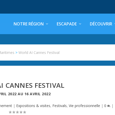
NOTRE RÉGION
ESCAPADE
DÉCOUVRIR
Maritimes
>
World AI Cannes Festival
I CANNES FESTIVAL
VRIL 2022
AU
16 AVRIL 2022
nement
|
Expositions & visites
,
Festivals
,
Vie professionnelle
|
0
|