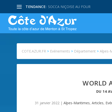
TENDANCE:
SOCCA NIÇOISE AU FOUR
COTE.AZUR.FR
>
Evénements
>
Département
>
Alpes-
WORLD A
DU
14 A
31 janvier 2022
|
Alpes-Maritimes
,
Articles
,
Evé