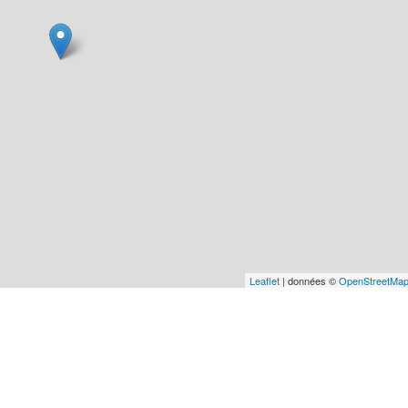
Leaflet
| données ©
OpenStreetMa