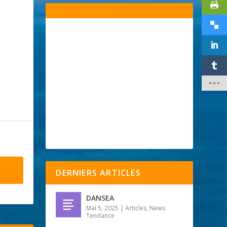
DERNIERS ARTICLES
DANSEA
Mai 5, 2025
|
Articles
,
News
Tendance