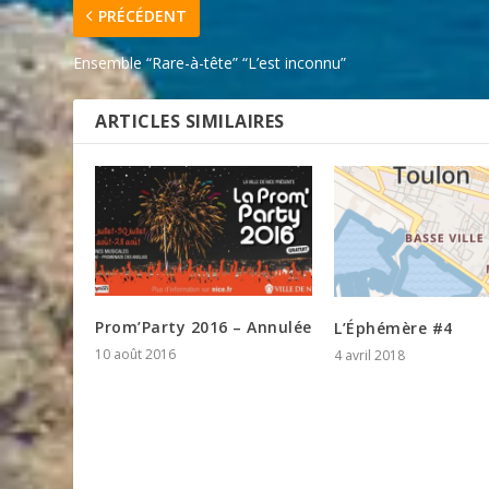
PRÉCÉDENT
Ensemble “Rare-à-tête” “L’est inconnu”
ARTICLES SIMILAIRES
Prom’Party 2016 – Annulée
L’Éphémère #4
10 août 2016
4 avril 2018