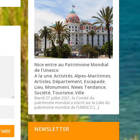
Nice entre au Patrimoine Mondial
de l’Unesco
A la une
Activités
Alpes-Maritimes
,
,
,
Articles
Département
Escapade
,
,
,
Lieu
Monument
News Tendance
,
,
,
Société
Tourisme
Ville
,
,
Mardi 27 juillet 2021, le Comité du
patrimoine mondial a inscrit sur la Liste du
patrimoine mondial de l’UNESCO
[…]
NEWSLETTER