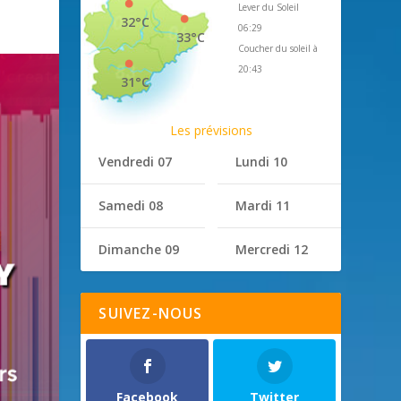
Lever du Soleil
32°C
06:29
33°C
Coucher du soleil à
20:43
31°C
Les prévisions
Vendredi 07
Lundi 10
Samedi 08
Mardi 11
Dimanche 09
Mercredi 12
SUIVEZ-NOUS
Facebook
Twitter