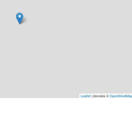
Leaflet
| données ©
OpenStreetMa