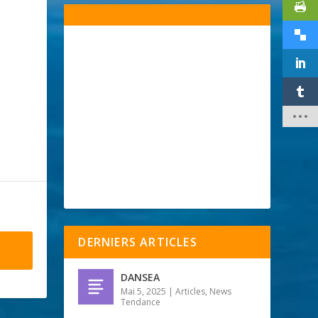
DERNIERS ARTICLES
DANSEA
Mai 5, 2025
|
Articles
,
News
Tendance