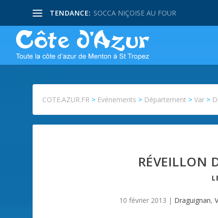
TENDANCE:
SOCCA NIÇOISE AU FOUR
COTE.AZUR.FR
>
Evénements
>
Département
>
Var
>
D
RÉVEILLON 
L
10 février 2013
|
Draguignan
,