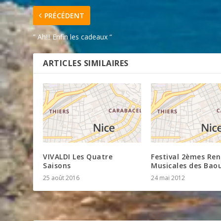
PRÉCÉDENT
” Ah!!! Enfin les cadeaux “
ARTICLES SIMILAIRES
VIVALDI Les Quatre
Festival 2èmes Re
Saisons
Musicales des Bao
25 août 2016
24 mai 2012