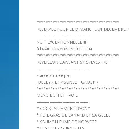
************************************
RESERVEZ POUR LE DIMANCHE 31 DECEMBRE !!
————————————
NUIT EXCEPTIONNELLE !!!
à l’AMPHITRYON RECEPTION
************************************
REVEILLON DANSANT ST SYLVESTRE !
————————————
soirée animée par
JOCELYN ET « SUNSET’ GROUP »
************************************
MENU BUFFET FROID
————————————
* COCKTAIL AMPHITRYON*
* FOIE GRAS DE CANARD ET SA GELEE
* SAUMON FUME DE NORVEGE
* FLAN DE COURGETTES