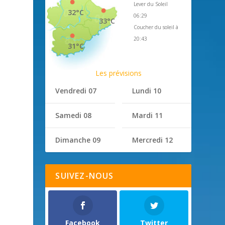
Lever du Soleil
32°C
06:29
33°C
Coucher du soleil à
20:43
31°C
Les prévisions
Vendredi 07
Lundi 10
Samedi 08
Mardi 11
Dimanche 09
Mercredi 12
SUIVEZ-NOUS
Facebook
Twitter