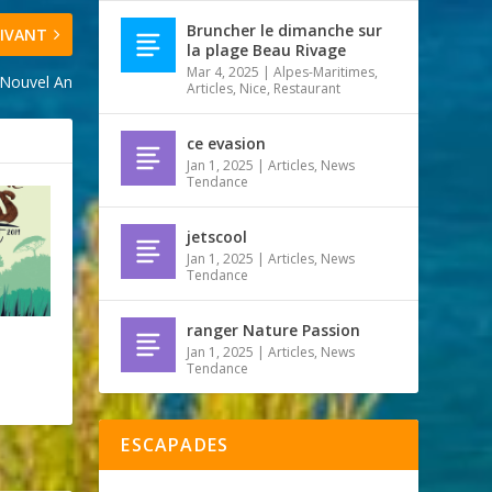
Bruncher le dimanche sur
IVANT
la plage Beau Rivage
Mar 4, 2025
|
Alpes-Maritimes
,
e Nouvel An
Articles
,
Nice
,
Restaurant
ce evasion
Jan 1, 2025
|
Articles
,
News
Tendance
jetscool
Jan 1, 2025
|
Articles
,
News
Tendance
ranger Nature Passion
Jan 1, 2025
|
Articles
,
News
Tendance
ESCAPADES