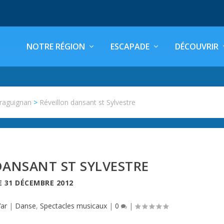
NOTRE RÉGION
ESCAPADE
DÉCOUVRIR
raguignan
>
Réveillon dansant st Sylvestre
DANSANT ST SYLVESTRE
E
31 DÉCEMBRE 2012
Var
|
Danse
,
Spectacles musicaux
|
0
|