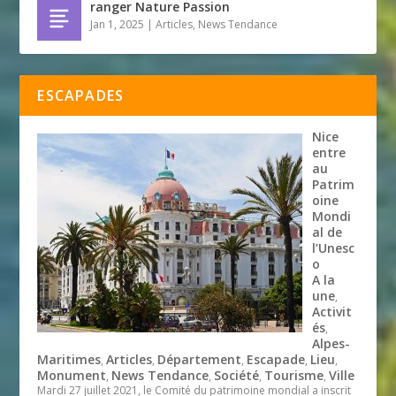
ranger Nature Passion
Jan 1, 2025
|
Articles
,
News Tendance
ESCAPADES
Nice
entre
au
Patrim
oine
Mondi
al de
l’Unesc
o
A la
une
,
Activit
és
,
Alpes-
Maritimes
Articles
Département
Escapade
Lieu
,
,
,
,
,
Monument
News Tendance
Société
Tourisme
Ville
,
,
,
,
Mardi 27 juillet 2021, le Comité du patrimoine mondial a inscrit