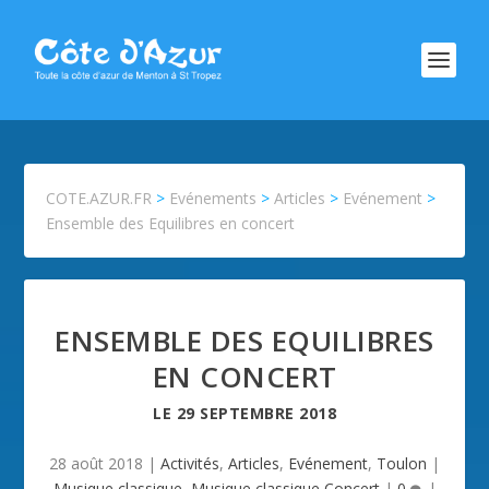
COTE.AZUR.FR
>
Evénements
>
Articles
>
Evénement
>
Ensemble des Equilibres en concert
ENSEMBLE DES EQUILIBRES
EN CONCERT
LE
29 SEPTEMBRE 2018
28 août 2018
|
Activités
,
Articles
,
Evénement
,
Toulon
|
Musique classique
,
Musique classique,Concert
|
0
|