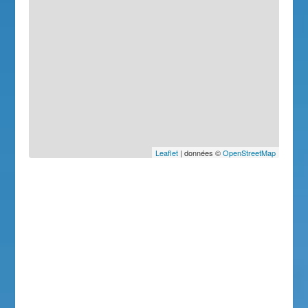
Leaflet
| données ©
OpenStreetMap