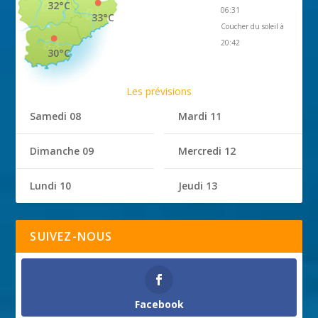
32°C
06:31
33°C
Coucher du soleil à
20:42
30°C
Les prévisions
Samedi 08
Mardi 11
Dimanche 09
Mercredi 12
Lundi 10
Jeudi 13
SUIVEZ-NOUS
Facebook