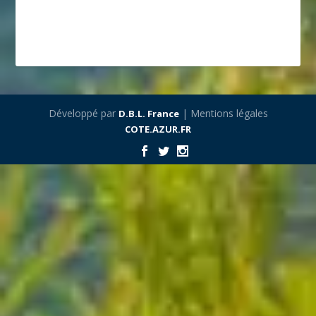
Développé par
| Mentions légales
D.B.L. France
COTE.AZUR.FR