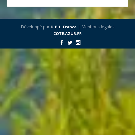
Développé par
| Mentions légales
D.B.L. France
COTE.AZUR.FR