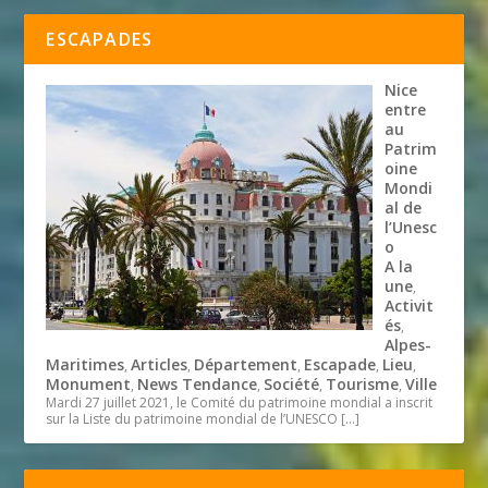
ESCAPADES
Nice
entre
au
Patrim
oine
Mondi
al de
l’Unesc
o
A la
une
,
Activit
és
,
Alpes-
Maritimes
Articles
Département
Escapade
Lieu
,
,
,
,
,
Monument
News Tendance
Société
Tourisme
Ville
,
,
,
,
Mardi 27 juillet 2021, le Comité du patrimoine mondial a inscrit
sur la Liste du patrimoine mondial de l’UNESCO
[…]