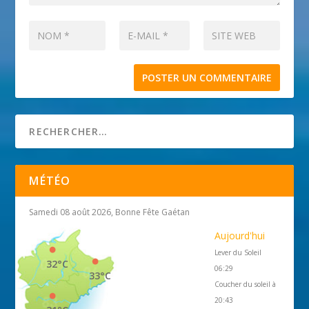
MÉTÉO
Samedi 08 août 2026, Bonne Fête Gaétan
Aujourd'hui
Lever du Soleil
32°C
06:29
33°C
Coucher du soleil à
20:43