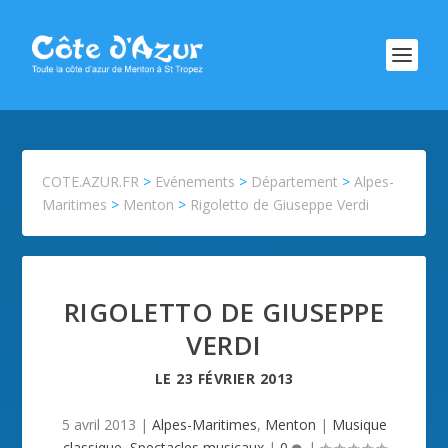
COTE.AZUR.FR
>
Evénements
>
Département
>
Alpes-
Maritimes
>
Menton
>
Rigoletto de Giuseppe Verdi
RIGOLETTO DE GIUSEPPE
VERDI
LE
23 FÉVRIER 2013
5 avril 2013
|
Alpes-Maritimes
,
Menton
|
Musique
classique
,
Spectacles musicaux
|
0
|