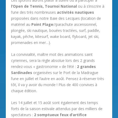
Les sportifs auront plaisir à suivre ou à participer à
l’Open de Tennis, Tournoi National
ou à s’inscrire à
l’une des très nombreuses
activités nautiques
proposées dans notre Baie des Lecques (location de
matériel au
Point Plage
//parachute ascensionnel,
plongée, ski nautique, bouées tractées, surf, paddle,
kayak, pêche, kitesurf, wake board, flyboard, jet ski,
promenades en mer…).
La convivialité, maître mot des animations saint
cyriennes, sera la règle absolue lors des 2 grands
rendez-vous « gastronomie » de l’été :
2 grandes
Sardinades
organisées sur le Port de la Madrague
l’une en juillet et l’autre en août. Pensez à réserver très
tôt, il va y avoir du monde ! Plus de 400 convives à
chaque édition.
Les 14 juillet et 15 août sont également des temps
forts de la saison estivale attendus par des milliers de
spectateurs :
2 somptueux feux d’artifice