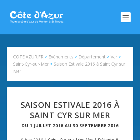
COTE.AZUR.FR
>
Evénements
>
Département
>
Var
>
Saint-Cyr-sur-Mer
>
Saison Estivale 2016 à Saint Cyr sur
Mer
SAISON ESTIVALE 2016 À
SAINT CYR SUR MER
DU
1 JUILLET 2016
AU
30 SEPTEMBRE 2016
9 juin 2016
|
Saint-Cyr-sur-Mer
,
Var
|
Détente &