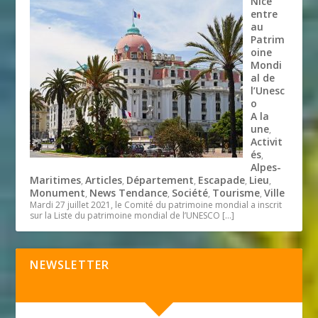
Nice
entre
au
Patrim
oine
Mondi
al de
l’Unesc
o
A la
une
,
Activit
és
,
Alpes-
Maritimes
Articles
Département
Escapade
Lieu
,
,
,
,
,
Monument
News Tendance
Société
Tourisme
Ville
,
,
,
,
Mardi 27 juillet 2021, le Comité du patrimoine mondial a inscrit
sur la Liste du patrimoine mondial de l’UNESCO
[…]
NEWSLETTER