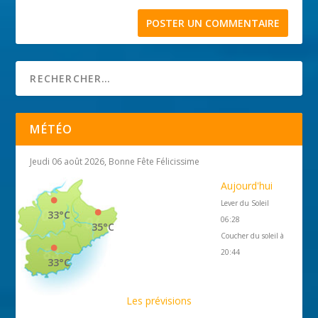
MÉTÉO
Jeudi 06 août 2026, Bonne Fête Félicissime
Aujourd'hui
Lever du Soleil
33°C
06:28
35°C
Coucher du soleil à
20:44
33°C
Les prévisions