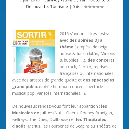
Découverte
,
Tourisme
|
0
|
2016 s’annonce très festive
avec
des soirées DJ à
thème
(tempête de neige,
house & funk, club’in, Minions
& bubbles, …),
des concerts
pop rock, électro, reprises
françaises ou internationales
avec des artistes de grande qualité et
des spectacles
grand public
(soirée humour, concert-spectacle
musical pop, variétés internationales…).
De nouveaux rendez-vous font leur apparition :
les
Musicales de juillet
(Nuit d’Opéra, Rodney Branigan,
Bellrays, The Dues, Dollhouse) et
les Théâtrales
d’août
(Marius, les Fourberies de Scapin) au Théâtre de