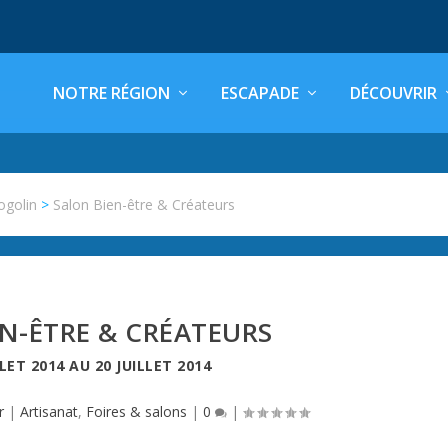
NOTRE RÉGION
ESCAPADE
DÉCOUVRIR
ogolin
>
Salon Bien-être & Créateurs
N-ÊTRE & CRÉATEURS
LLET 2014
AU
20 JUILLET 2014
r
|
Artisanat
,
Foires & salons
|
0
|