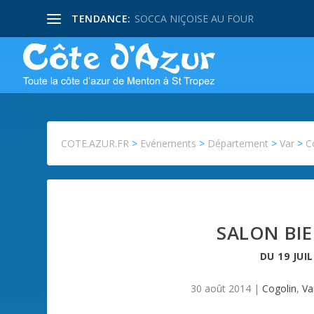
TENDANCE:
PISSALADIERE NIÇOISE
COTE.AZUR.FR
>
Evénements
>
Département
>
Var
>
C
SALON BIE
DU
19 JUI
30 août 2014
|
Cogolin
,
Va