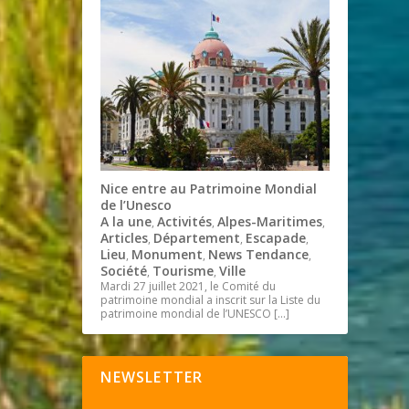
Nice entre au Patrimoine Mondial
de l’Unesco
A la une
Activités
Alpes-Maritimes
,
,
,
Articles
Département
Escapade
,
,
,
Lieu
Monument
News Tendance
,
,
,
Société
Tourisme
Ville
,
,
Mardi 27 juillet 2021, le Comité du
patrimoine mondial a inscrit sur la Liste du
patrimoine mondial de l’UNESCO
[…]
NEWSLETTER