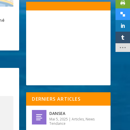
hé
DERNIERS ARTICLES
DANSEA
Mai 5, 2025
|
Articles
,
News
Tendance