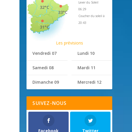
Lever du Soleil
32°C
06:29
33°C
Coucher du soleil à
20:43
31°C
Les prévisions
Vendredi 07
Lundi 10
Samedi 08
Mardi 11
Dimanche 09
Mercredi 12
SUIVEZ-NOUS
Facebook
Twitter