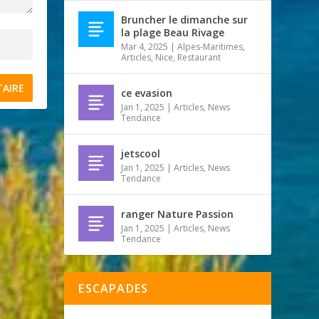
Bruncher le dimanche sur
la plage Beau Rivage
Mar 4, 2025
|
Alpes-Maritimes
,
Articles
,
Nice
,
Restaurant
ce evasion
Jan 1, 2025
|
Articles
,
News
Tendance
jetscool
Jan 1, 2025
|
Articles
,
News
Tendance
ranger Nature Passion
Jan 1, 2025
|
Articles
,
News
Tendance
ESCAPADES