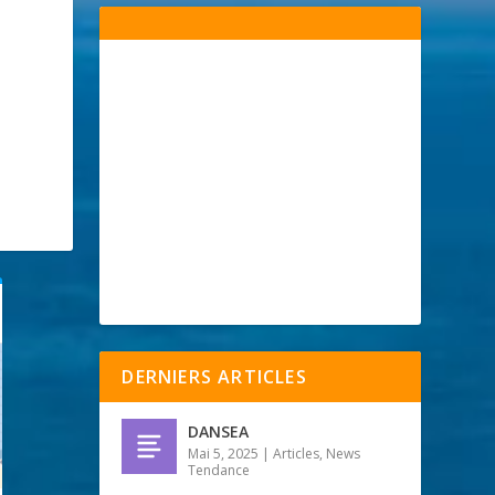
DERNIERS ARTICLES
DANSEA
Mai 5, 2025
|
Articles
,
News
Tendance