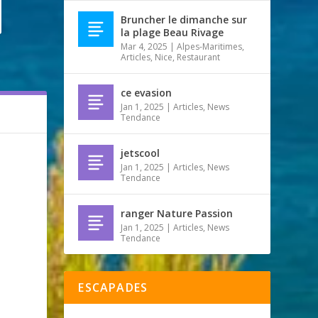
Bruncher le dimanche sur
la plage Beau Rivage
Mar 4, 2025
|
Alpes-Maritimes
,
Articles
,
Nice
,
Restaurant
ce evasion
Jan 1, 2025
|
Articles
,
News
Tendance
jetscool
Jan 1, 2025
|
Articles
,
News
Tendance
ranger Nature Passion
Jan 1, 2025
|
Articles
,
News
Tendance
ESCAPADES