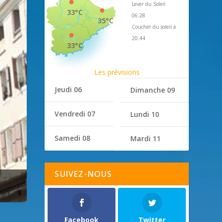
Lever du Soleil
33°C
06:28
35°C
Coucher du soleil à
20:44
33°C
Les prévisions
Jeudi 06
Dimanche 09
Vendredi 07
Lundi 10
Samedi 08
Mardi 11
SUIVEZ-NOUS
Facebook
Twitter