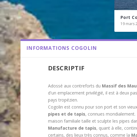
Port C
19 mars 
INFORMATIONS COGOLIN
DESCRIPTIF
Adossé aux contreforts du
Massif des Mau
d'un emplacement privilégié, il est à deux pa
pays tropézien.
Cogolin est connu pour son port et son vieux
pipes et de tapis
, connues mondialement. L
maison familiale taille et sculpte les pipes 
Manufacture de tapis
, quant à elle, conti
certains, des lieux très connus, comme la
Ma