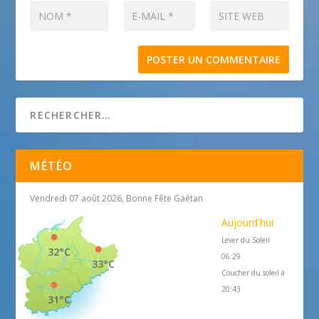
MÉTÉO
Vendredi 07 août 2026, Bonne Fête Gaétan
Aujourd'hui
Lever du Soleil
32°C
06:29
33°C
Coucher du soleil à
20:43
31°C