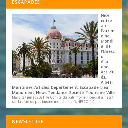
ESCAPADES
Nice
entre
au
Patrim
oine
Mondi
al de
l’Unesc
o
A la
une
,
Activit
és
,
Alpes-
Maritimes
Articles
Département
Escapade
Lieu
,
,
,
,
,
Monument
News Tendance
Société
Tourisme
Ville
,
,
,
,
Mardi 27 juillet 2021, le Comité du patrimoine mondial a inscrit
sur la Liste du patrimoine mondial de l’UNESCO
[…]
NEWSLETTER