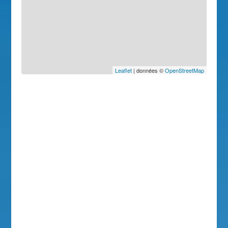
Leaflet
| données ©
OpenStreetMap