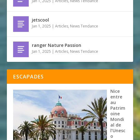
Jan 1, 2025
|
Articles
,
News Tendance
jetscool
Jan 1, 2025
|
Articles
,
News Tendance
ranger Nature Passion
Jan 1, 2025
|
Articles
,
News Tendance
ESCAPADES
Nice
entre
au
Patrim
oine
Mondi
al de
l’Unesc
o