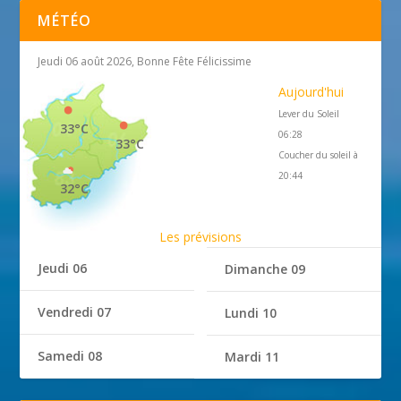
MÉTÉO
Jeudi 06 août 2026, Bonne Fête Félicissime
Aujourd'hui
Lever du Soleil
33°C
06:28
33°C
Coucher du soleil à
20:44
32°C
Les prévisions
Jeudi 06
Dimanche 09
Vendredi 07
Lundi 10
Samedi 08
Mardi 11