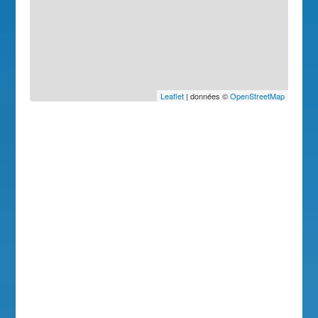
Leaflet
| données ©
OpenStreetMap