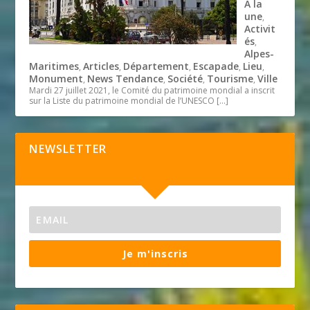
A la
une
,
Activit
és
,
Alpes-
Maritimes
Articles
Département
Escapade
Lieu
,
,
,
,
,
Monument
News Tendance
Société
Tourisme
Ville
,
,
,
,
Mardi 27 juillet 2021, le Comité du patrimoine mondial a inscrit
sur la Liste du patrimoine mondial de l’UNESCO
[…]
NEWSLETTER
Je m'inscris