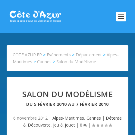
COTE.AZUR.FR
>
Evénements
>
Département
>
Alpes-
Maritimes
>
Cannes
>
Salon du Modélisme
SALON DU MODÉLISME
DU
5 FÉVRIER 2010
AU
7 FÉVRIER 2010
6 novembre 2012
|
Alpes-Maritimes
,
Cannes
|
Détente
& Découverte
,
Jeu & jouet
|
0
|