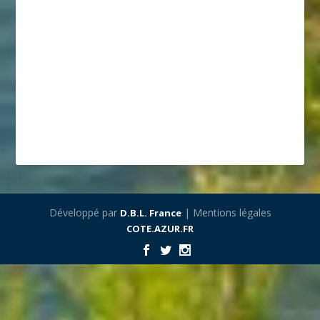
Développé par
| Mentions légales
D.B.L. France
COTE.AZUR.FR