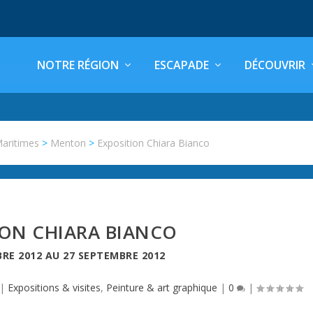
NOTRE RÉGION
ESCAPADE
DÉCOUVRIR
Maritimes
>
Menton
>
Exposition Chiara Bianco
ION CHIARA BIANCO
RE 2012
AU
27 SEPTEMBRE 2012
|
Expositions & visites
,
Peinture & art graphique
|
0
|