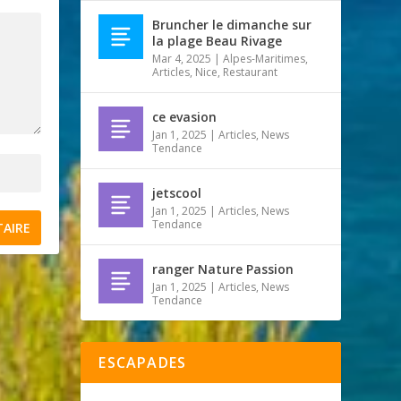
Bruncher le dimanche sur
la plage Beau Rivage
Mar 4, 2025
|
Alpes-Maritimes
,
Articles
,
Nice
,
Restaurant
ce evasion
Jan 1, 2025
|
Articles
,
News
Tendance
jetscool
Jan 1, 2025
|
Articles
,
News
Tendance
ranger Nature Passion
Jan 1, 2025
|
Articles
,
News
Tendance
ESCAPADES