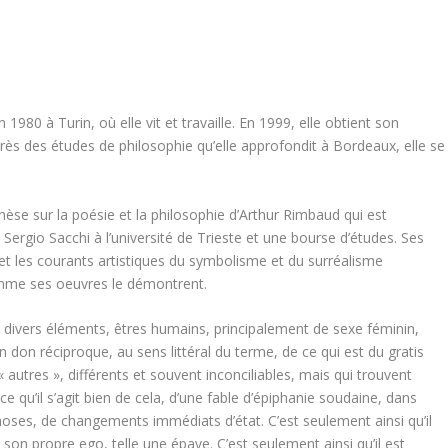
1980 à Turin, où elle vit et travaille. En 1999, elle obtient son
rès des études de philosophie qu’elle approfondit à Bordeaux, elle se
thèse sur la poésie et la philosophie d’Arthur Rimbaud qui est
Sergio Sacchi à l’université de Trieste et une bourse d’études. Ses
 et les courants artistiques du symbolisme et du surréalisme
omme ses oeuvres le démontrent.
e divers éléments, êtres humains, principalement de sexe féminin,
n don réciproque, au sens littéral du terme, de ce qui est du gratis
autres », différents et souvent inconciliables, mais qui trouvent
 qu’il s’agit bien de cela, d’une fable d’épiphanie soudaine, dans
hoses, de changements immédiats d’état. C’est seulement ainsi qu’il
son propre ego, telle une épave. C’est seulement ainsi qu’il est