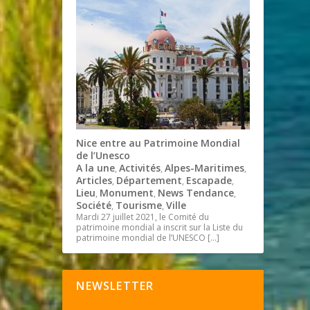
Nice entre au Patrimoine Mondial
de l’Unesco
A la une
Activités
Alpes-Maritimes
,
,
,
Articles
Département
Escapade
,
,
,
Lieu
Monument
News Tendance
,
,
,
Société
Tourisme
Ville
,
,
Mardi 27 juillet 2021, le Comité du
patrimoine mondial a inscrit sur la Liste du
patrimoine mondial de l’UNESCO
[…]
NEWSLETTER