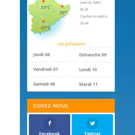
Lever du Soleil
33°C
06:28
35°C
Coucher du soleil à
20:44
33°C
Les prévisions
Jeudi 06
Dimanche 09
Vendredi 07
Lundi 10
Samedi 08
Mardi 11
SUIVEZ-NOUS
Facebook
Twitter