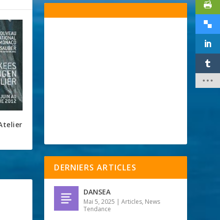
telier
DERNIERS ARTICLES
DANSEA
Mai 5, 2025
|
Articles
,
News
Tendance