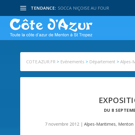
TENDANCE:
SOCCA NIÇOISE AU FOUR
COTE.AZUR.FR
>
Evénements
>
Département
>
Alpes-
EXPOSIT
DU
8 SEPTEMB
7 novembre 2012
|
Alpes-Maritimes
,
Menton