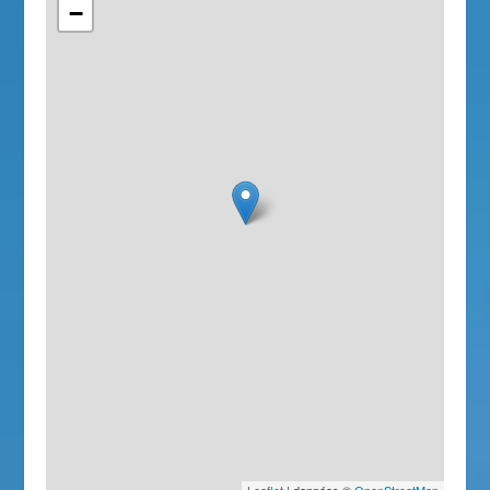
−
Leaflet
| données ©
OpenStreetMap