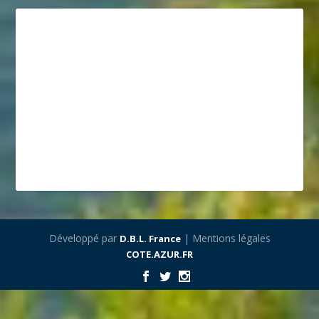
Développé par
| Mentions légales
D.B.L. France
COTE.AZUR.FR