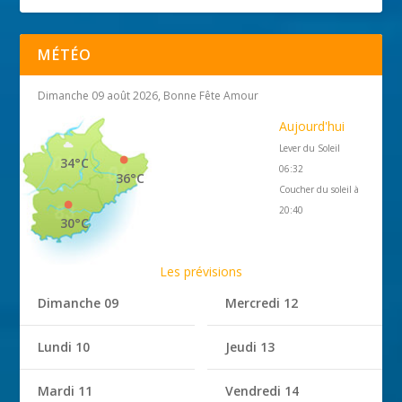
MÉTÉO
Dimanche 09 août 2026, Bonne Fête Amour
Aujourd'hui
Lever du Soleil
34°C
06:32
36°C
Coucher du soleil à
20:40
30°C
Les prévisions
Dimanche 09
Mercredi 12
Lundi 10
Jeudi 13
Mardi 11
Vendredi 14