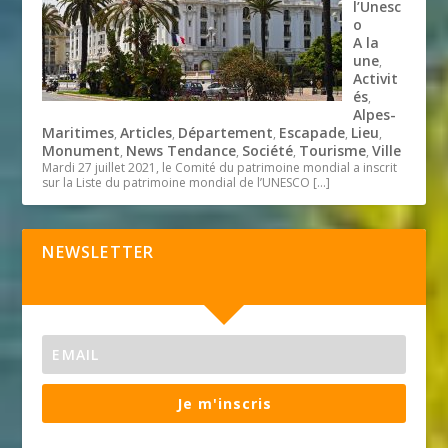
l’Unesc
o
A la
une
,
Activit
és
,
Alpes-
Maritimes
Articles
Département
Escapade
Lieu
,
,
,
,
,
Monument
News Tendance
Société
Tourisme
Ville
,
,
,
,
Mardi 27 juillet 2021, le Comité du patrimoine mondial a inscrit
sur la Liste du patrimoine mondial de l’UNESCO
[…]
NEWSLETTER
Je m'inscris