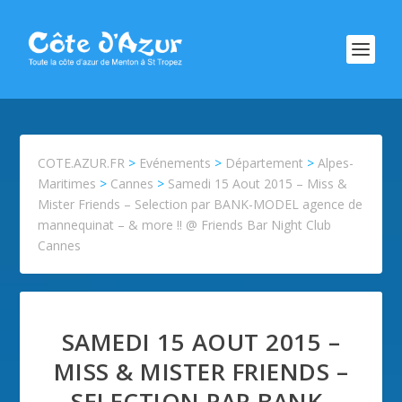
COTE.AZUR.FR
>
Evénements
>
Département
>
Alpes-
Maritimes
>
Cannes
>
Samedi 15 Aout 2015 – Miss &
Mister Friends – Selection par BANK-MODEL agence de
mannequinat – & more !! @ Friends Bar Night Club
Cannes
SAMEDI 15 AOUT 2015 –
MISS & MISTER FRIENDS –
SELECTION PAR BANK-