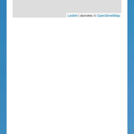
Leaflet
| données ©
OpenStreetMap