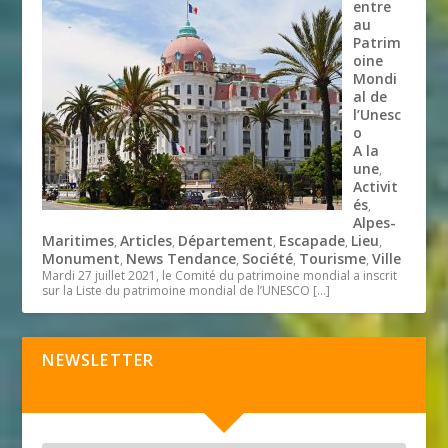
entre
au
Patrim
oine
Mondi
al de
l’Unesc
o
A la
une
,
Activit
és
,
Alpes-
Maritimes
Articles
Département
Escapade
Lieu
,
,
,
,
,
Monument
News Tendance
Société
Tourisme
Ville
,
,
,
,
Mardi 27 juillet 2021, le Comité du patrimoine mondial a inscrit
sur la Liste du patrimoine mondial de l’UNESCO
[…]
NEWSLETTER