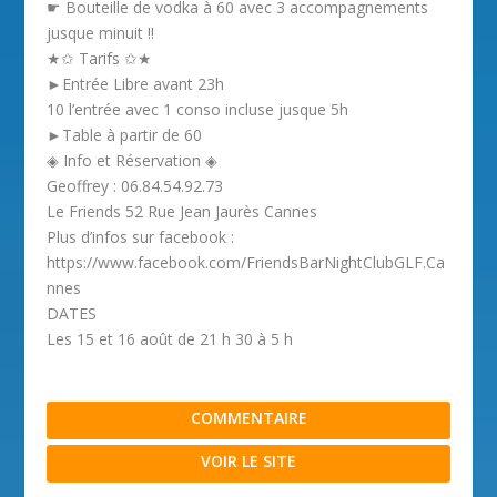
☛ Bouteille de vodka à 60 avec 3 accompagnements
jusque minuit !!
★✩ Tarifs ✩★
►Entrée Libre avant 23h
10 l’entrée avec 1 conso incluse jusque 5h
►Table à partir de 60
◈ Info et Réservation ◈
Geoffrey : 06.84.54.92.73
Le Friends 52 Rue Jean Jaurès Cannes
Plus d’infos sur facebook :
https://www.facebook.com/FriendsBarNightClubGLF.Ca
nnes
DATES
Les 15 et 16 août de 21 h 30 à 5 h
COMMENTAIRE
VOIR LE SITE