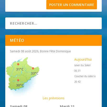
MÉTÉO
Samedi 08 août 2026, Bonne Fête Dominique
Aujourd'hui
Lever du Soleil
31°C
06:31
33°C
Coucher du soleil à
20:42
30°C
Les prévisions
Samedi 08
Mardi 11