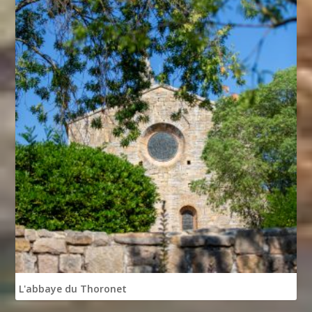
L'abbaye du Thoronet