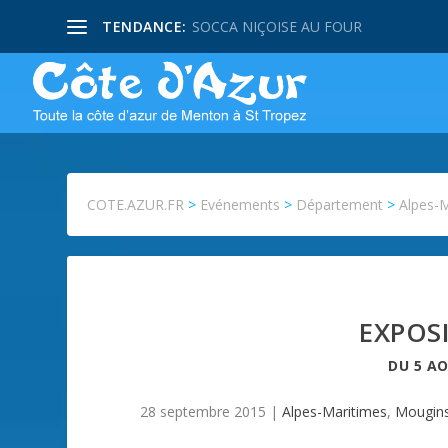
TENDANCE:
SOCCA NIÇOISE AU FOUR
COTE.AZUR.FR
>
Evénements
>
Département
>
Alpes-
EXPOS
DU
5 A
28 septembre 2015
|
Alpes-Maritimes
,
Mougin