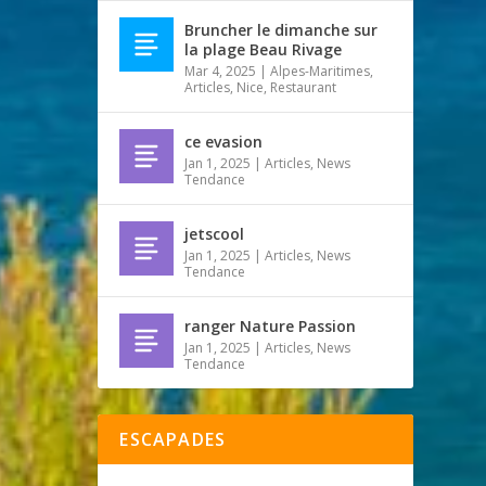
Bruncher le dimanche sur
la plage Beau Rivage
Mar 4, 2025
|
Alpes-Maritimes
,
Articles
,
Nice
,
Restaurant
ce evasion
Jan 1, 2025
|
Articles
,
News
Tendance
jetscool
Jan 1, 2025
|
Articles
,
News
Tendance
ranger Nature Passion
Jan 1, 2025
|
Articles
,
News
Tendance
ESCAPADES