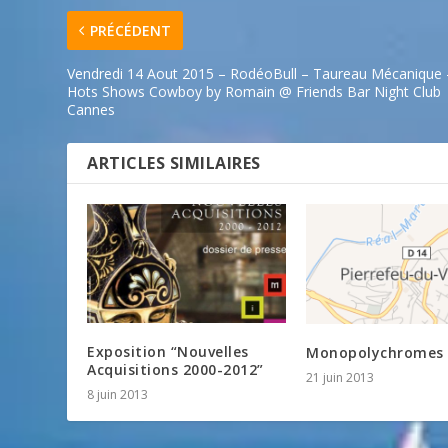
PRÉCÉDENT
Vendredi 14 Aout 2015 – RodéoBull – Taureau Mécanique 
Hots Shows Cowboy by Romain @ Friends Bar Night Club
Cannes
ARTICLES SIMILAIRES
Exposition “Nouvelles
Monopolychromes
Acquisitions 2000-2012”
21 juin 2013
8 juin 2013