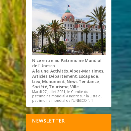
Nice entre au Patrimoine Mondial
de l’Unesco
A la une
Activités
Alpes-Maritimes
,
,
,
Articles
Département
Escapade
,
,
,
Lieu
Monument
News Tendance
,
,
,
Société
Tourisme
Ville
,
,
Mardi 27 juillet 2021, le Comité du
patrimoine mondial a inscrit sur la Liste du
patrimoine mondial de l’UNESCO
[…]
NEWSLETTER