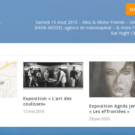
SU
–
Samedi 15 Aout 2015 – Miss & Mister Friends – Sel
BANK-MODEL agence de mannequinat – & more !! 
Bar Night C
Exposition « L’art des
coulisses»
Exposition Agnès Je
« Les effrontées »
12 mai 2016
29 juin 2020