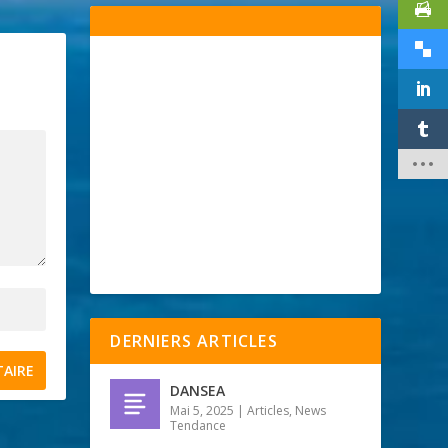
DERNIERS ARTICLES
DANSEA
Mai 5, 2025
|
Articles
,
News
Tendance