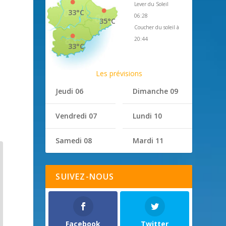
Lever du Soleil
33°C
06:28
35°C
Coucher du soleil à
)
20:44
33°C
Les prévisions
1
Jeudi 06
Dimanche 09
Vendredi 07
Lundi 10
Samedi 08
Mardi 11
SUIVEZ-NOUS
Facebook
Twitter