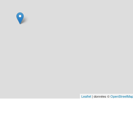
Leaflet
| données ©
OpenStreetMa