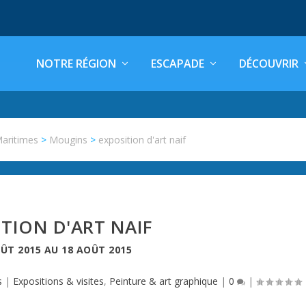
NOTRE RÉGION
ESCAPADE
DÉCOUVRIR
Maritimes
>
Mougins
>
exposition d'art naif
ITION D'ART NAIF
OÛT 2015
AU
18 AOÛT 2015
s
|
Expositions & visites
,
Peinture & art graphique
|
0
|