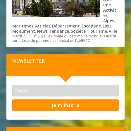
une
,
Activit
és
,
Alpes-
Maritimes
Articles
Département
Escapade
Lieu
,
,
,
,
,
Monument
News Tendance
Société
Tourisme
Ville
,
,
,
,
Mardi 27 juillet 2021, le Comité du patrimoine mondial a inscrit
sur la Liste du patrimoine mondial de l’UNESCO
[…]
NEWSLETTER
Je m'inscris