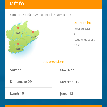
MÉTÉO
Samedi 08 août 2026, Bonne Fête Dominique
Aujourd'hui
Lever du Soleil
32°C
06:31
33°C
Coucher du soleil à
20:42
30°C
Les prévisions
Samedi 08
Mardi 11
Dimanche 09
Mercredi 12
Lundi 10
Jeudi 13