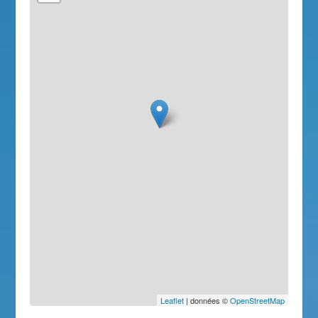
Leaflet
| données ©
OpenStreetMap