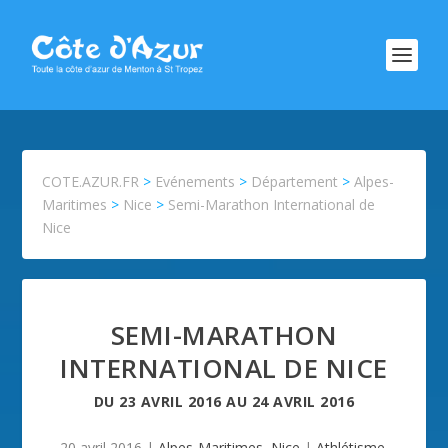
COTE.AZUR.FR
>
Evénements
>
Département
>
Alpes-
Maritimes
>
Nice
>
Semi-Marathon International de
Nice
SEMI-MARATHON
INTERNATIONAL DE NICE
DU
23 AVRIL 2016
AU
24 AVRIL 2016
20 avril 2016
|
Alpes-Maritimes
,
Nice
|
Athlétisme
,