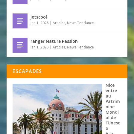
jetscool
Jan 1, 2025
|
Articles
,
News Tendance
ranger Nature Passion
Jan 1, 2025
|
Articles
,
News Tendance
ESCAPADES
Nice
entre
au
Patrim
oine
Mondi
al de
l’Unesc
o
A la