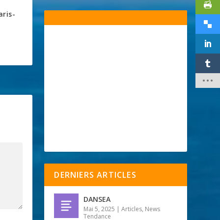
aris-
DERNIERS ARTICLES
DANSEA
Mai 5, 2025
|
Articles
,
News
Tendance