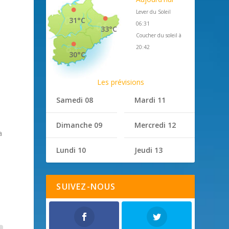
Lever du Soleil
31°C
06:31
33°C
Coucher du soleil à
20:42
30°C
Les prévisions
Samedi 08
Mardi 11
Dimanche 09
Mercredi 12
a
Lundi 10
Jeudi 13
SUIVEZ-NOUS