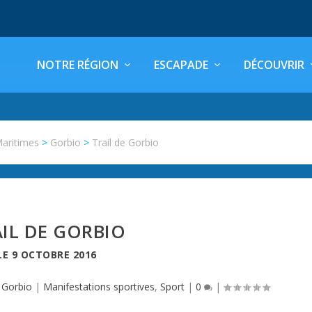
NOTRE RÉGION
ESCAPADE
DÉCOUVRIR
Maritimes
>
Gorbio
>
Trail de Gorbio
IL DE GORBIO
LE
9 OCTOBRE 2016
,
Gorbio
|
Manifestations sportives
,
Sport
|
0
|