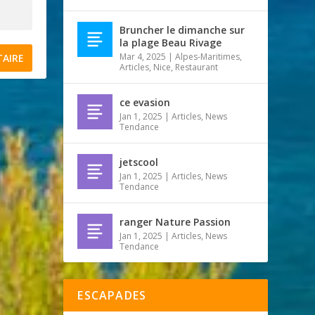
Bruncher le dimanche sur
la plage Beau Rivage
Mar 4, 2025
|
Alpes-Maritimes
,
Articles
,
Nice
,
Restaurant
ce evasion
Jan 1, 2025
|
Articles
,
News
Tendance
jetscool
Jan 1, 2025
|
Articles
,
News
Tendance
ranger Nature Passion
Jan 1, 2025
|
Articles
,
News
Tendance
ESCAPADES