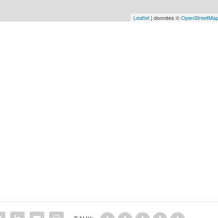
Leaflet
| données ©
OpenStreetMa