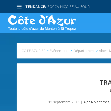
TENDANCE:
SOCCA NIÇOISE AU FOUR
COTE.AZUR.FR
>
Evénements
>
Département
>
Alpes-
TRA
15 septembre 2016
|
Alpes-Maritimes