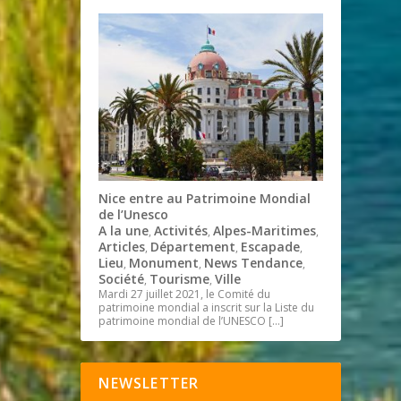
Nice entre au Patrimoine Mondial
de l’Unesco
A la une
Activités
Alpes-Maritimes
,
,
,
Articles
Département
Escapade
,
,
,
Lieu
Monument
News Tendance
,
,
,
Société
Tourisme
Ville
,
,
Mardi 27 juillet 2021, le Comité du
patrimoine mondial a inscrit sur la Liste du
patrimoine mondial de l’UNESCO
[…]
NEWSLETTER