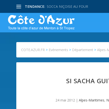
TENDANCE:
SOCCA NIÇOISE AU FOUR
COTE.AZUR.FR
>
Evénements
>
Département
>
Alpes-
SI SACHA GU
24 mai 2012
|
Alpes-Maritimes
,
N