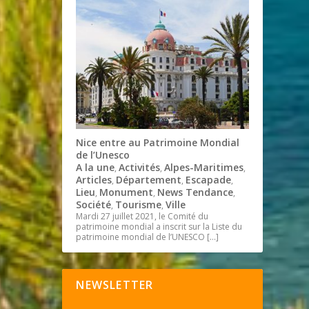
Nice entre au Patrimoine Mondial
de l’Unesco
A la une
Activités
Alpes-Maritimes
,
,
,
Articles
Département
Escapade
,
,
,
Lieu
Monument
News Tendance
,
,
,
Société
Tourisme
Ville
,
,
Mardi 27 juillet 2021, le Comité du
patrimoine mondial a inscrit sur la Liste du
patrimoine mondial de l’UNESCO
[…]
NEWSLETTER