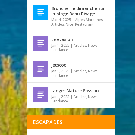
Bruncher le dimanche sur
la plage Beau Rivage
Mar 4, 2025
|
Alpes-Maritimes
,
Articles
,
Nice
,
Restaurant
ce evasion
Jan 1, 2025
|
Articles
,
News
Tendance
jetscool
Jan 1, 2025
|
Articles
,
News
Tendance
ranger Nature Passion
Jan 1, 2025
|
Articles
,
News
Tendance
ESCAPADES