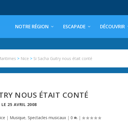
NOTRE RÉGION
ESCAPADE
DÉCOUVRIR
Maritimes
>
Nice
>
Si Sacha Guitry nous était conté
ITRY NOUS ÉTAIT CONTÉ
LE
25 AVRIL 2008
ice
|
Musique
,
Spectacles musicaux
|
0
|