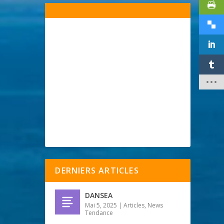
DERNIERS ARTICLES
DANSEA
Mai 5, 2025
|
Articles
,
News
Tendance