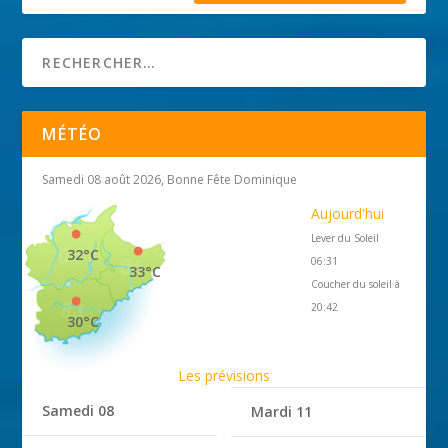
MÉTÉO
Samedi 08 août 2026, Bonne Fête Dominique
Aujourd'hui
Lever du Soleil
32°C
06:31
33°C
Coucher du soleil à
20:42
30°C
Les prévisions
Samedi 08
Mardi 11