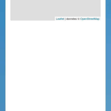
Leaflet
| données ©
OpenStreetMap