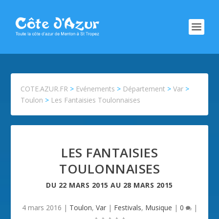
COTE.AZUR.FR
>
Evénements
>
Département
>
Var
>
Toulon
>
Les Fantaisies Toulonnaises
LES FANTAISIES
TOULONNAISES
DU
22 MARS 2015
AU
28 MARS 2015
4 mars 2016
|
Toulon
,
Var
|
Festivals
,
Musique
|
0
|