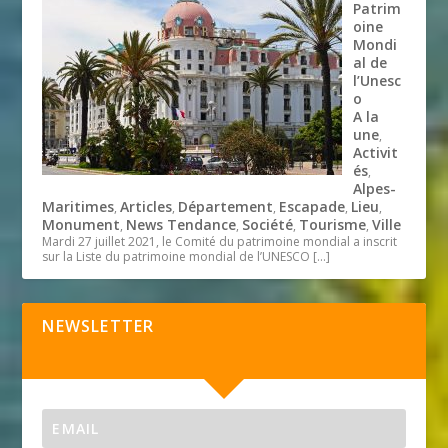
Patrim
oine
Mondi
al de
l’Unesc
o
A la
une
,
Activit
és
,
Alpes-
Maritimes
Articles
Département
Escapade
Lieu
,
,
,
,
,
Monument
News Tendance
Société
Tourisme
Ville
,
,
,
,
Mardi 27 juillet 2021, le Comité du patrimoine mondial a inscrit
sur la Liste du patrimoine mondial de l’UNESCO
[…]
NEWSLETTER