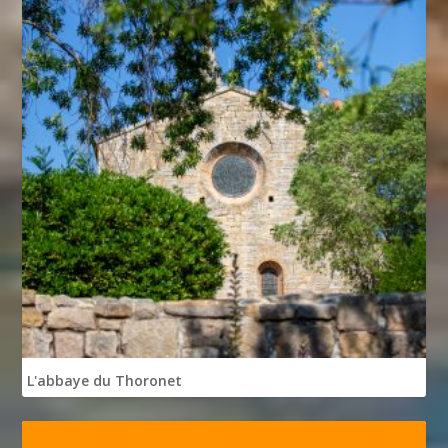
L'abbaye du Thoronet