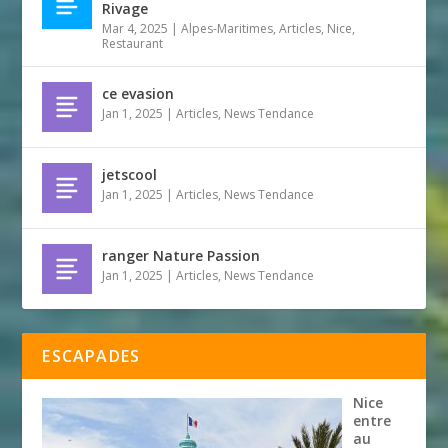
Rivage
Mar 4, 2025
|
Alpes-Maritimes
,
Articles
,
Nice
,
Restaurant
ce evasion
Jan 1, 2025
|
Articles
,
News Tendance
jetscool
Jan 1, 2025
|
Articles
,
News Tendance
ranger Nature Passion
Jan 1, 2025
|
Articles
,
News Tendance
ESCAPADES
Nice
entre
au