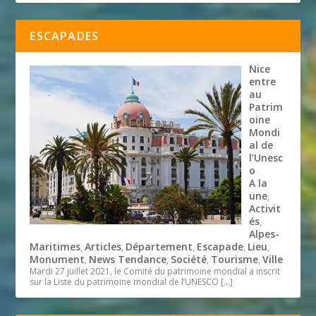
ESCAPADES
Nice
entre
au
Patrim
oine
Mondi
al de
l’Unesc
o
A la
une
,
Activit
és
,
Alpes-
Maritimes
Articles
Département
Escapade
Lieu
,
,
,
,
,
Monument
News Tendance
Société
Tourisme
Ville
,
,
,
,
Mardi 27 juillet 2021, le Comité du patrimoine mondial a inscrit
sur la Liste du patrimoine mondial de l’UNESCO
[…]