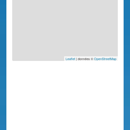
Leaflet
| données ©
OpenStreetMap