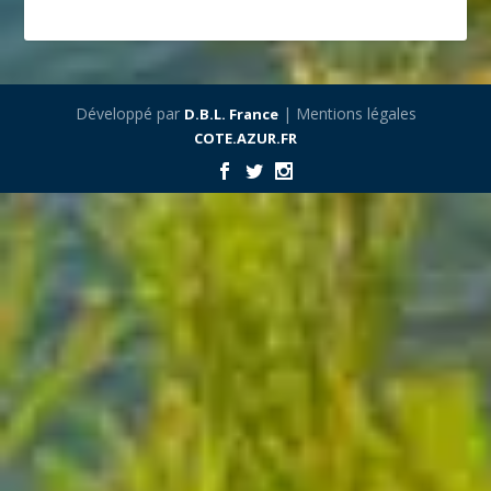
Développé par
| Mentions légales
D.B.L. France
COTE.AZUR.FR