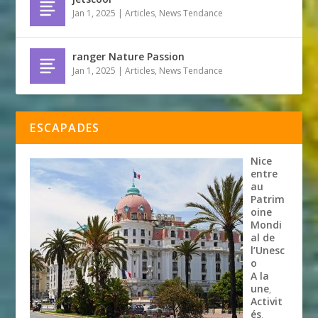
Jan 1, 2025
|
Articles
,
News Tendance
ranger Nature Passion
Jan 1, 2025
|
Articles
,
News Tendance
ESCAPADES
Nice
entre
au
Patrim
oine
Mondi
al de
l’Unesc
o
A la
une
,
Activit
és
,