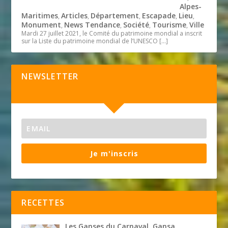
Alpes-
Maritimes
Articles
Département
Escapade
Lieu
,
,
,
,
,
Monument
News Tendance
Société
Tourisme
Ville
,
,
,
,
Mardi 27 juillet 2021, le Comité du patrimoine mondial a inscrit
sur la Liste du patrimoine mondial de l’UNESCO
[…]
NEWSLETTER
Je m'inscris
RECETTES
Les Ganses du Carnaval. Gansa