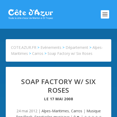
COTE.AZUR.FR
>
Evénements
>
Département
>
Alpes-
Maritimes
>
Carros
>
Soap Factory w/ Six Roses
SOAP FACTORY W/ SIX
ROSES
LE
17 MAI 2008
24 mai 2012
|
Alpes-Maritimes
,
Carros
|
Musique
Pop/Rock
,
Spectacles musicaux
|
0
|