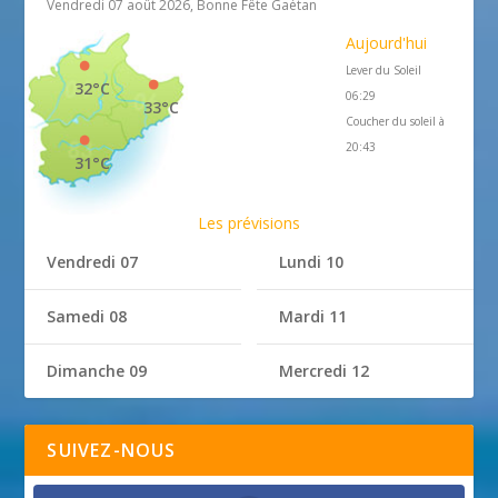
Vendredi 07 août 2026, Bonne Fête Gaétan
Aujourd'hui
Lever du Soleil
32°C
06:29
33°C
Coucher du soleil à
20:43
31°C
Les prévisions
Vendredi 07
Lundi 10
Samedi 08
Mardi 11
Dimanche 09
Mercredi 12
SUIVEZ-NOUS