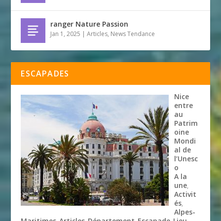
ranger Nature Passion
Jan 1, 2025
|
Articles
,
News Tendance
ESCAPADES
Nice
entre
au
Patrim
oine
Mondi
al de
l’Unesc
o
A la
une
,
Activit
és
,
Alpes-
Maritimes
Articles
Département
Escapade
Lieu