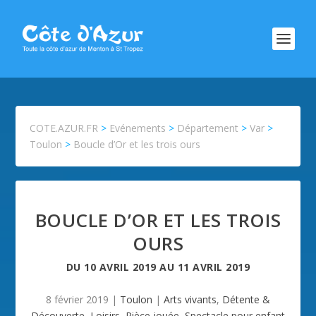
COTE.AZUR.FR
>
Evénements
>
Département
>
Var
>
Toulon
>
Boucle d’Or et les trois ours
BOUCLE D’OR ET LES TROIS
OURS
DU
10 AVRIL 2019
AU
11 AVRIL 2019
8 février 2019
|
Toulon
|
Arts vivants
,
Détente &
Découverte
,
Loisirs
,
Pièce jouée
,
Spectacle pour enfant