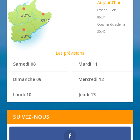
Aujourd'hui
Lever du Soleil
32°C
06:31
33°C
Coucher du soleil à
20:42
30°C
Les prévisions
Samedi 08
Mardi 11
Dimanche 09
Mercredi 12
Lundi 10
Jeudi 13
SUIVEZ-NOUS