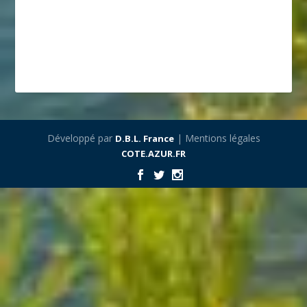
Développé par
| Mentions légales
D.B.L. France
COTE.AZUR.FR