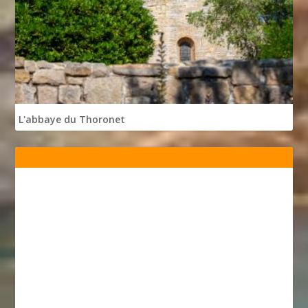
L'abbaye du Thoronet